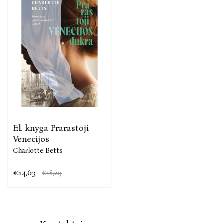
El. knyga Prarastoji
Venecijos
Charlotte Betts
€14,63
€18,29