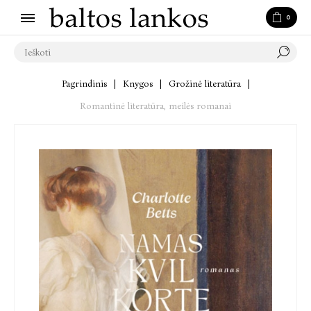
0
Pagrindinis
|
Knygos
|
Grožinė literatūra
|
Romantinė literatūra, meilės romanai