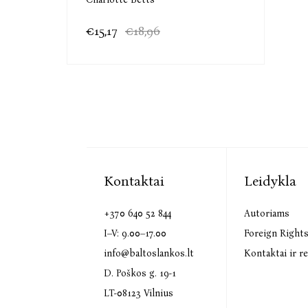
€15,17
€18,96
Kontaktai
Leidykla
+370 640 52 844
Autoriams
I–V: 9.00–17.00
Foreign Right
info@baltoslankos.lt
Kontaktai ir re
D. Poškos g. 19-1
LT-08123 Vilnius