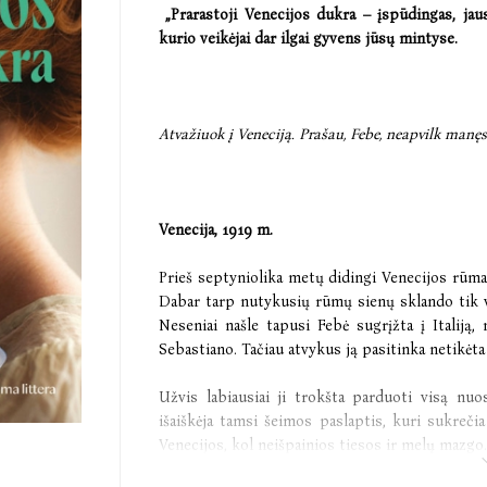
„Prarastoji Venecijos dukra – įspūdingas, jau
kurio veikėjai dar ilgai gyvens jūsų mintyse.
Atvažiuok į Veneciją. Prašau, Febe, neapvilk manę
Venecija, 1919 m.
Prieš septyniolika metų didingi Venecijos rūm
Dabar tarp nutykusių rūmų sienų sklando tik va
Neseniai našle tapusi Febė sugrįžta į Italiją,
Sebastiano. Tačiau atvykus ją pasitinka netikėta 
Užvis labiausiai ji trokšta parduoti visą nuo
išaiškėja tamsi šeimos paslaptis, kuri sukrečia
Venecijos, kol neišpainios tiesos ir melų mazgo.