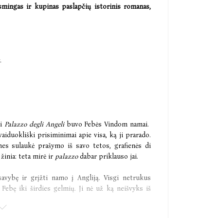
smingas ir kupinas paslapčių istorinis romanas,
s.
ai
Palazzo degli Angeli
buvo Febės Vindom namai.
iduokliški prisiminimai apie visa, ką ji prarado.
 nes sulaukė prašymo iš savo tetos, grafienės di
žinia: teta mirė ir
palazzo
dabar priklauso jai.
savybę ir grįžti namo į Angliją. Visgi netrukus
 Febę iki širdies gelmių. Ji nė už ką neišvyks iš