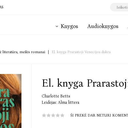
AS
Knygos
Audioknygos
 literatūra, meilės romanai
|
El. knyga Prarastoji Venecijos dukra
El. knyga Prarasto
Charlotte Betts
Leidėjas:
Alma littera
ŠI PREKĖ DAR NETURI KOMEN