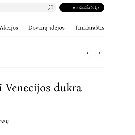
0
PREKĖS(-IŲ)
Akcijos
Dovanų idėjos
Tinklaraštis
ji Venecijos dukra
TARŲ