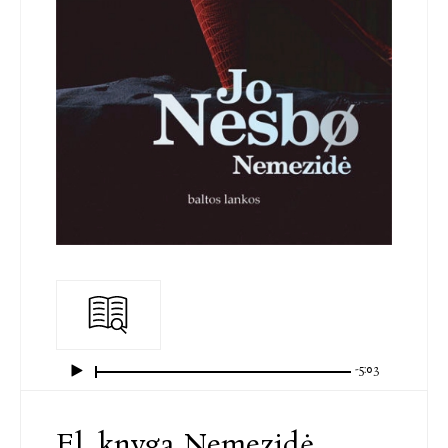
-5:03
El. knyga Nemezidė