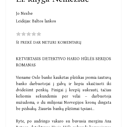
Jo Nesbø
Leidėjas:
Baltos lankos
ŠI PREKĖ DAR NETURI KOMENTARŲ
KETVIRTASIS DETEKTYVO HARIO HŪLĖS SERIJOS
ROMANAS
Viename Oslo banke kaukėtas plėšikas įremia šautuvą
banko darbuotojai į galvą ir liepia skaičiuoti iki
dvidešimt penkių. Pinigai į krepšį sukrauti, tačiau
keliomis sekundėmis per vėlai – darbuotoja
nužudoma, o du milijonai Norvegijos kronų dingsta
be pėdsakų. Žiaurūs bankų plėšimai tęsiasi...
Ryte, po audringo vakaro su buvusia mergina Ana