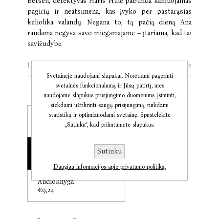
Betsen, detektyvas Haris Hūlė pabunda kamuojamas
pagirių ir neatsimena, kas įvyko per pastarąsias
keliolika valandų. Negana to, tą pačią dieną Ana
randama negyva savo miegamajame – įtariama, kad tai
savižudybė.
Detektyvas Hūlė, patyliukais nagrinėdamas Anos
mirties aplinkybes, bankų plėšimo byloje atranda
Svetainėje naudojami slapukai. Norėdami pagerinti
svetainės funkcionalumą ir Jūsų patirtį, mes
giją, vedančią į kalėjimą, kur bausmę atlieka vienas
naudojame slapukus prisijungimo duomenims įsiminti,
žinomiausių Norvegijos bankų plėšikų. Kuo labiau
siekdami užtikrinti saugų prisijungimą, rinkdami
detektyvas gilinasi, tuo aiškiau mato, kad Anos
statistiką ir optimizuodami svetainę. Spustelėkite
Popierinė knyga
mirtis kažkaip susijusi su įžūliais bankų plėšimais.
„Sutinku“, kad priimtumėte slapukus.
€9,47
Policijos inspektorius Haris Hūlė skaitytojams jau
Elektroninė knyga
Sutinku
pažįstamas iš šių leidyklos „Baltos lankos“ išleistų
€6,42
kriminalinių romanų: „Šikšnosparnis“, „Tarakonai“,
Daugiau informacijos apie privatumo politiką.
„Raudongurklė“, „Pentagrama“, „Gelbėtojas“, „Sniego
Audioknyga
senis“, „Šarvuota širdis“, „Vaiduoklis“, „Policija“,
€9,24
„Troškulys“, „Peilis“.
„Dauguma rašytojų moka sukelti skaitytojui