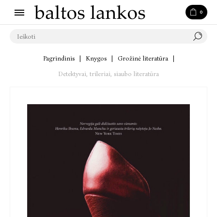
0
Pagrindinis
|
Knygos
|
Grožinė literatūra
|
Detektyvai, trileriai, siaubo literatūra