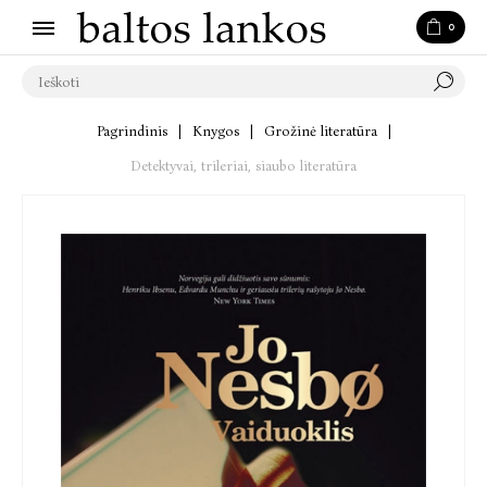
0
Pagrindinis
|
Knygos
|
Grožinė literatūra
|
Detektyvai, trileriai, siaubo literatūra