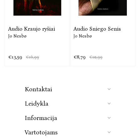
Audio Kraujo ryšiai
Audio Sniego Senis
Jo Nesbø
Jo Nesbø
€13,59
€8,79
€16,99
€10,99
Kontaktai
Leidykla
Informacija
Vartotojams