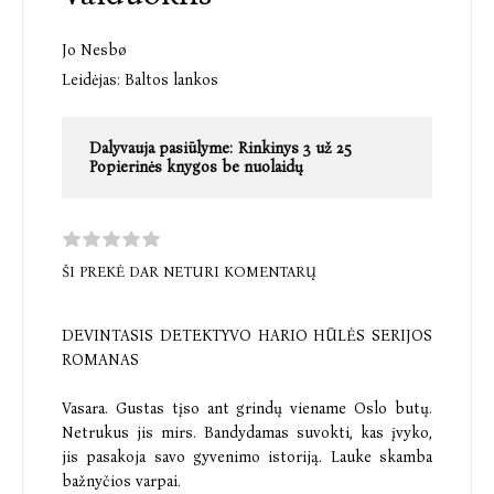
Jo Nesbø
Leidėjas:
Baltos lankos
Dalyvauja pasiūlyme:
Rinkinys 3 už 25
Popierinės knygos be nuolaidų
ŠI PREKĖ DAR NETURI KOMENTARŲ
DEVINTASIS DETEKTYVO HARIO HŪLĖS SERIJOS
ROMANAS
Vasara. Gustas tįso ant grindų viename Oslo butų.
Netrukus jis mirs. Bandydamas suvokti, kas įvyko,
jis pasakoja savo gyvenimo istoriją. Lauke skamba
bažnyčios varpai.