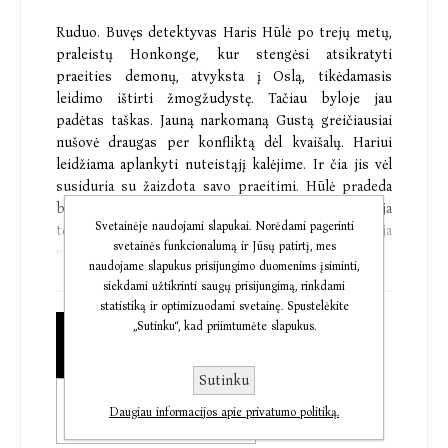
Ruduo. Buvęs detektyvas Haris Hūlė po trejų metų,
praleistų Honkonge, kur stengėsi atsikratyti
praeities demonų, atvyksta į Oslą, tikėdamasis
leidimo ištirti žmogžudystę. Tačiau byloje jau
padėtas taškas. Jauną narkomaną Gustą greičiausiai
nušovė draugas per konfliktą dėl kvaišalų. Hariui
leidžiama aplankyti nuteistąjį kalėjime. Ir čia jis vėl
susiduria su žaizdota savo praeitimi. Hūlė pradeda
bene asmeniškiausios bylos tyrimą. Gusto istorija
Svetainėje naudojami slapukai. Norėdami pagerinti
tęsiasi, o naktinio Oslo gatvėmis klaidžioja
svetainės funkcionalumą ir Jūsų patirtį, mes
vaiduoklis.
naudojame slapukus prisijungimo duomenims įsiminti,
siekdami užtikrinti saugų prisijungimą, rinkdami
Policijos inspektorius Haris Hūlė skaitytojams jau
statistiką ir optimizuodami svetainę. Spustelėkite
pažįstamas iš šių leidyklos „Baltos lankos“ išleistų
„Sutinku“, kad priimtumėte slapukus.
Popierinė knyga
kriminalinių romanų: „Šikšnosparnis“, „Tarakonai“,
€9,47
„Raudongurklė“, „Nemezidė“, „Pentagrama“,
Sutinku
„Gelbėtojas“, „Sniego senis“, „Šarvuota širdis“,
Elektroninė knyga
„Policija“, „Troškulys“, „Peilis“.
Daugiau informacijos apie privatumo politiką.
€6,42