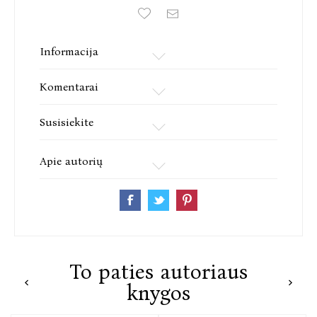
trumpąjį prestižinių apdovanojimų „Crime Writers’
Association Dagger Awards“ sąrašą ir jau išleistas
daugiau nei 30 pasaulio šalių.
Informacija
Komentarai
Susisiekite
Apie autorių
To paties autoriaus
knygos