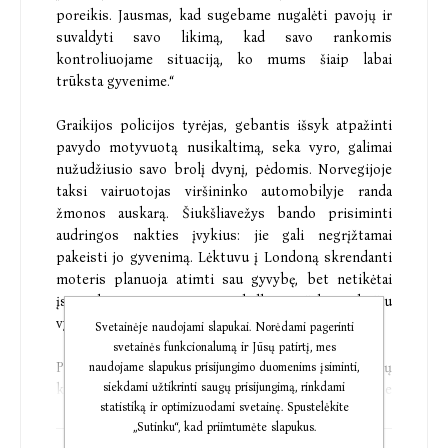
poreikis. Jausmas, kad sugebame nugalėti pavojų ir
suvaldyti savo likimą, kad savo rankomis
kontroliuojame situaciją, ko mums šiaip labai
trūksta gyvenime.“
Graikijos policijos tyrėjas, gebantis išsyk atpažinti
pavydo motyvuotą nusikaltimą, seka vyro, galimai
nužudžiusio savo brolį dvynį, pėdomis. Norvegijoje
taksi vairuotojas viršininko automobilyje randa
žmonos auskarą. Šiukšliavežys bando prisiminti
audringos nakties įvykius: jie gali negrįžtamai
pakeisti jo gyvenimą. Lėktuvu į Londoną skrendanti
moteris planuoja atimti sau gyvybę, bet netikėtai
įsitraukia į intriguojantį pokalbį su šalia sėdinčiu
vyru.
Svetainėje naudojami slapukai. Norėdami pagerinti
svetainės funkcionalumą ir Jūsų patirtį, mes
Pirmajame Skandinavijos detektyvinių romanų
naudojame slapukus prisijungimo duomenims įsiminti,
siekdami užtikrinti saugų prisijungimą, rinkdami
karaliumi tituluojamo Jo Nesbø apsakymų rinkinyje
statistiką ir optimizuodami svetainę. Spustelėkite
gausu jo kūrybai būdingų šokiruojančių siužeto
„Sutinku“, kad priimtumėte slapukus.
vingių ir meistriškų atomazgų. Tamsūs ir įtampos