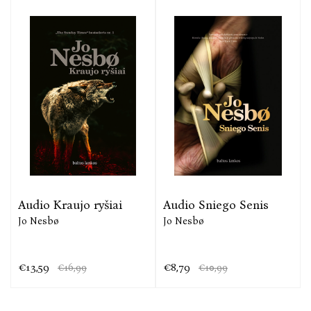
Audio Kraujo ryšiai
Audio Sniego Senis
Jo Nesbø
Jo Nesbø
€13,59
€8,79
€16,99
€10,99