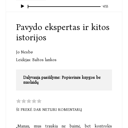
-4:55
Pavydo ekspertas ir kitos
istorijos
Jo Nesbø
Leidėjas:
Baltos lankos
Dalyvauja pasiūlyme:
Popierinės knygos be
nuolaidų
ŠI PREKĖ DAR NETURI KOMENTARŲ
„Manau, mus traukia ne baimė, bet kontrolės