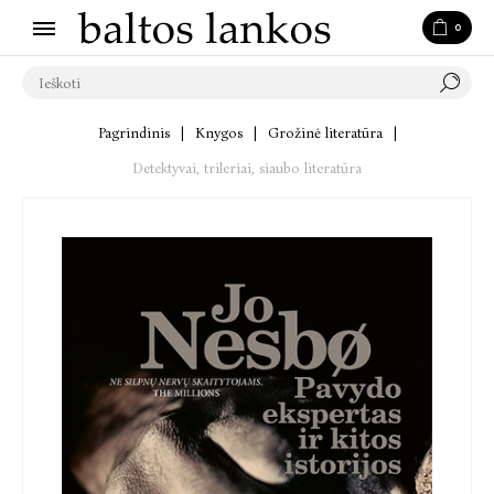
0
Pagrindinis
|
Knygos
|
Grožinė literatūra
|
Detektyvai, trileriai, siaubo literatūra