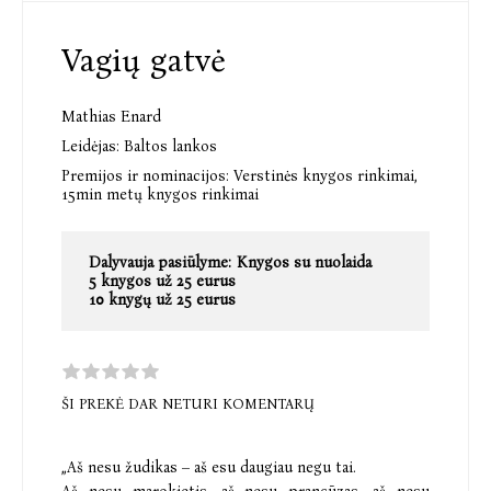
Vagių gatvė
Mathias Enard
Leidėjas:
Baltos lankos
Premijos ir nominacijos:
Verstinės knygos rinkimai,
15min metų knygos rinkimai
Dalyvauja pasiūlyme:
Knygos su nuolaida
5 knygos už 25 eurus
10 knygų už 25 eurus
ŠI PREKĖ DAR NETURI KOMENTARŲ
„Aš nesu žudikas – aš esu daugiau negu tai.