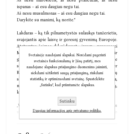
Aš nesu marokietis, aš nesu prancūzas, aš nesu
ispanas – aš esu daugiau negu tai.
Aš nesu musulmonas – aš esu daugiau negu tai.
Darykite su manimi, ką norite.“
Lakdaras – ką tik pilnametystės sulaukęs tanžerietis,
svajojantis apie laisvę ir geresnį gyvenimą Europoje.
Atstumtas šeimos dėl uždraustų jausmų pusseserei
Meriem, jis leidžiasi ieškoti savo vietos pasaulyje ir
Svetainėje naudojami slapukai. Norėdami pagerinti
galiausiai atsiduria vienoje prasčiausių, bet ir vienoje
svetainės funkcionalumą ir Jūsų patirtį, mes
spalvingiausių Barselonos gatvių – „carrer
naudojame slapukus prisijungimo duomenims įsiminti,
Robadors“, Vagių gatvėje. Prancūziškų knygų
siekdami užtikrinti saugų prisijungimą, rinkdami
skaitmenintojas, nėkart jūron kojos nekėlęs junga,
statistiką ir optimizuodami svetainę. Spustelėkite
„Sutinku“, kad priimtumėte slapukus.
negyvėlių surinkėjo asistentas – kelios iš stotelių,
kurias jis turi, pamažu suaugdamas, aplankyti.
Sutinku
„Vagių gatvė“ – tai pasakojimas apie dideles žmogaus
Daugiau informacijos apie privatumo politiką.
svajones ir žlungančias viltis, vaiko virsmo
suaugusiuoju, pasišventusio tikinčiojo virsmo
nusidėjėliu istorija, kurios fone sukyla ir išblėsta
pirmoji Arabų pavasario revoliucijos banga, stiprėja