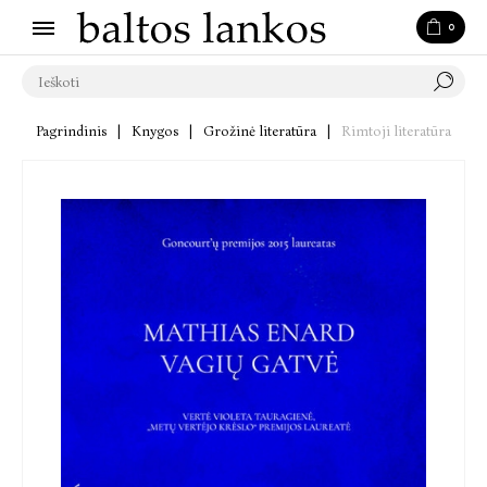
0
Pagrindinis
|
Knygos
|
Grožinė literatūra
|
Rimtoji literatūra