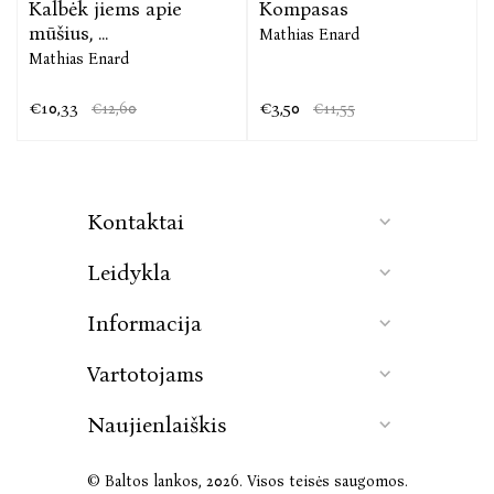
Kalbėk jiems apie
Kompasas
Projektą finansuoja Lietuvos kultūros taryba
mūšius, ...
Mathias Enard
Mathias Enard
€10,33
€3,50
€12,60
€11,55
Kontaktai
Leidykla
Informacija
Vartotojams
Naujienlaiškis
© Baltos lankos, 2026. Visos teisės saugomos.