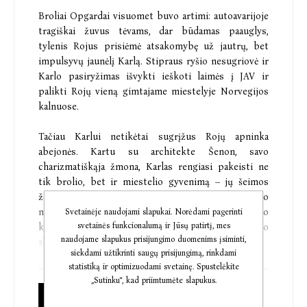
Broliai Opgardai visuomet buvo artimi: autoavarijoje
tragiškai žuvus tėvams, dar būdamas paauglys,
tylenis Rojus prisiėmė atsakomybę už jautrų, bet
impulsyvų jaunėlį Karlą. Stipraus ryšio nesugriovė ir
Karlo pasiryžimas išvykti ieškoti laimės į JAV ir
palikti Rojų vieną gimtajame miestelyje Norvegijos
kalnuose.
Tačiau Karlui netikėtai sugrįžus Rojų apninka
abejonės. Kartu su architekte Šenon, savo
charizmatiškąja žmona, Karlas rengiasi pakeisti ne
tik brolio, bet ir miestelio gyvenimą – jų šeimos
žemėje pastatyti milžinišką SPA viešbutį, niekuo
nenusileidžiantį amerikietiškiems poilsio
Svetainėje naudojami slapukai. Norėdami pagerinti
svetainės funkcionalumą ir Jūsų patirtį, mes
kompleksams. Rami Rojaus kasdienybė griūva jo
naudojame slapukus prisijungimo duomenims įsiminti,
akyse...
siekdami užtikrinti saugų prisijungimą, rinkdami
statistiką ir optimizuodami svetainę. Spustelėkite
Negana to, šią radikalią ateities viziją temdo
„Sutinku“, kad priimtumėte slapukus.
neišaiškintos mirtys, viena po kitos iš naujo tiriamos
Popierinė knyga
vietos lensmano Kurto Olseno. Tarp jo bylų – ir