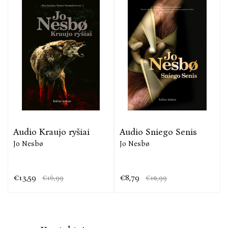
Audio Kraujo ryšiai
Audio Sniego Senis
Jo Nesbø
Jo Nesbø
€13,59
€8,79
€16,99
€10,99