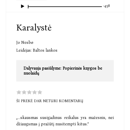
-4:58
Karalystė
Jo Nesbø
Leidėjas:
Baltos lankos
Dalyvauja pasiūlyme:
Popierinės knygos be
nuolaidų
ŠI PREKĖ DAR NETURI KOMENTARŲ
„...skausmas susigadinus reikalus yra mažesnis, nei
džiaugsmas į pražūtį nusitempti kitus.“