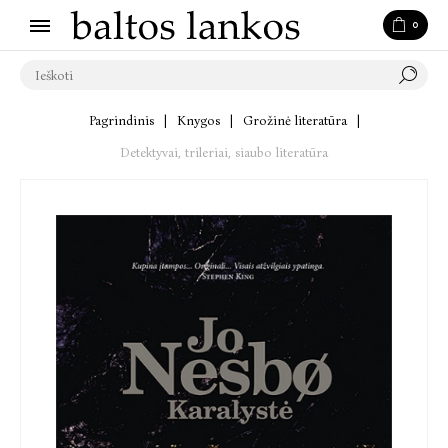
0
Pagrindinis
|
Knygos
|
Grožinė literatūra
|
Detektyvai, trileriai, siaubo literatūra