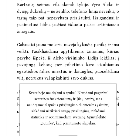
Kartraitų šeimos vila skendi tyloje. Vyro Aleko ir
dviejų dukrelių – nė ženklo, telefono linija neveikia, o
tarnų taip pat nepavyksta prisišaukti. Išsigandusi ir
pasimetusi Lidija jaučiasi išduota paties artimiausio
žmogaus.
Galiausiai jauna moteris nuveja kylančią paniką ir ima
veikti. Pasikliaudama apytikrėmis žiniomis, kurias
pavyko išpešti iš Aleko viršininko, Lidija leidžiasi į
pavojingą kelionę per pilietinio karo siaubiamus
egzotiškos šalies miestus ir džiungles, puoselėdama
viltį netrukus vėl apkabinti savo dukras.
„Išduota širdis“ – tai kvapą gniaužianti drąsios
Svetainėje naudojami slapukai. Norėdami pagerinti
moters istorija, kupina skaudžių paslapčių ir
svetainės funkcionalumą ir Jūsų patirtį, mes
besąlygiškos meilės bei ryžto paaukoti viską, kad
naudojame slapukus prisijungimo duomenims įsiminti,
siekdami užtikrinti saugų prisijungimą, rinkdami
surastų savo vaikus.
statistiką ir optimizuodami svetainę. Spustelėkite
„Sutinku“, kad priimtumėte slapukus.
„Užburiantis pasakojimas, persmelktas meilės ir
išdavystės kartėlio.“