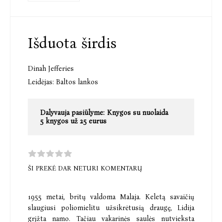
Išduota širdis
Dinah Jefferies
Leidėjas:
Baltos lankos
Dalyvauja pasiūlyme:
Knygos su nuolaida
5 knygos už 25 eurus
ŠI PREKĖ DAR NETURI KOMENTARŲ
1955 metai, britų valdoma Malaja. Keletą savaičių
slaugiusi poliomielitu užsikrėtusią draugę, Lidija
grįžta namo. Tačiau vakarinės saulės nutvieksta