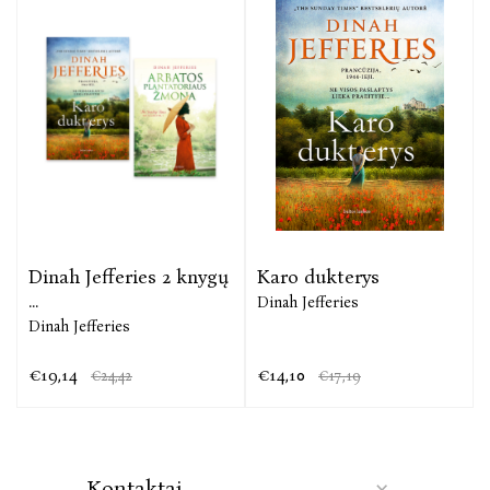
Dinah Jefferies 2 knygų
Karo dukterys
...
Dinah Jefferies
Dinah Jefferies
€19,14
€14,10
€24,42
€17,19
Kontaktai