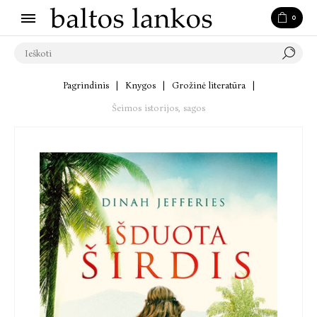
0
Pagrindinis
|
Knygos
|
Grožinė literatūra
|
Šeimos istorijos, sagos