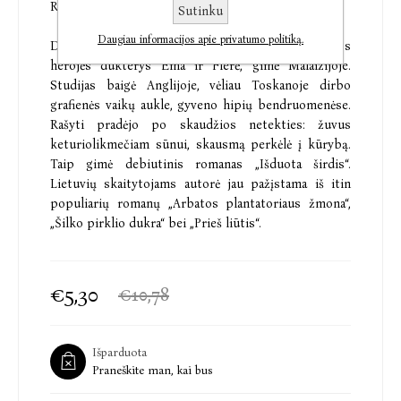
Rašytoja Kate Furnival
Sutinku
Daugiau informacijos apie privatumo politiką.
Dinah Jefferies (Dina Džefris, g. 1948), kaip ir knygos
herojės dukterys Ema ir Flerė, gimė Malaizijoje.
Studijas baigė Anglijoje, vėliau Toskanoje dirbo
grafienės vaikų aukle, gyveno hipių bendruomenėse.
Rašyti pradėjo po skaudžios netekties: žuvus
keturiolikmečiam sūnui, skausmą perkėlė į kūrybą.
Taip gimė debiutinis romanas „Išduota širdis“.
Lietuvių skaitytojams autorė jau pažįstama iš itin
populiarių romanų „Arbatos plantatoriaus žmona“,
„Šilko pirklio dukra“ bei „Prieš liūtis“.
€5,30
€10,78
Išparduota
Praneškite man, kai bus