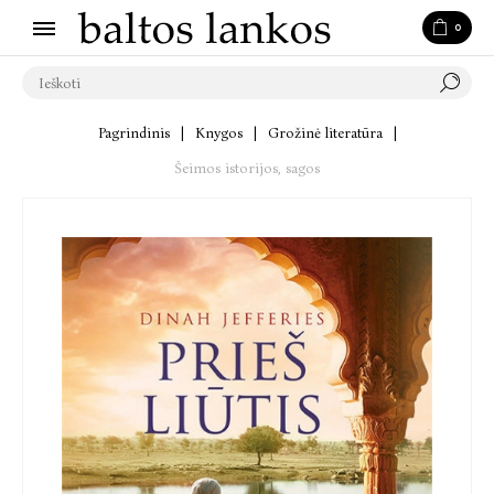
0
Pagrindinis
|
Knygos
|
Grožinė literatūra
|
Šeimos istorijos, sagos