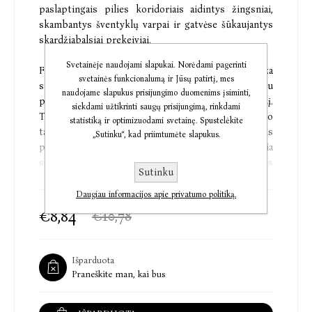
paslaptingais pilies koridoriais aidintys žingsniai,
skambantys šventyklų varpai ir gatvėse šūkaujantys
skardžiabalsiai prekeiviai.
Svetainėje naudojami slapukai. Norėdami pagerinti
Fiksuodama karališkosios šeimos gyvenimą, Eliza
svetainės funkcionalumą ir Jūsų patirtį, mes
sutinka princą Džėjų. Savo nuoširdumu ir noru
naudojame slapukus prisijungimo duomenims įsiminti,
padėti vargstantiems princas užkariauja jos širdį.
siekdami užtikrinti saugų prisijungimą, rinkdami
Tačiau Eliza XX a. moteris, kovojanti už savo teises, o
statistiką ir optimizuodami svetainę. Spustelėkite
tai vargiai priimtina šimtmečių tradicijoms
„Sutinku“, kad priimtumėte slapukus.
paklūstančioje Indijoje. Be to, jos rankos siekia
snobiškasis Klifordas, todėl pilyje nuolatos
Sutinku
rezgamos intrigos, slapta klausomasi ir sekamas
kiekvienas Elizos žingsnis. Neišvengiamai artėja
Daugiau informacijos apie privatumo politiką.
akimirka, kai jai ir princui Džėjui reikės rinktis tarp
€8,84
€10,78
jausmų vienas kitam ir griežtų Indijos visuomenės
tradicijų.
Išparduota
„Šis sodrus pasakojimas kupinas spalvų ir rytietiškų
Praneškite man, kai bus
tradicijų, meilės intrigų ir netikėtų istorijos
posūkių.“