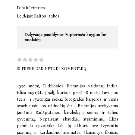
Dinah Jefferies
Leidėjas:
Baltos lankos
Dalyvauja pasiūlyme:
Popierinės knygos be
nuolaidų
ŠI PREKĖ DAR NETURI KOMENTARŲ
1930 metai, Didžiosios Britanijos valdoma Indija.
Eliza sugrįžta į šalį, kurioje prieš 18 metų žuvo jos
tėtis. Ji ryžtingai siekia fotografės karjeros ir viena
svarbiausių jos užduočių čia – Britanijos archyvams
įamžinti Radžputanos karališkąją šeimą ir šalies
gyvenimą. Nepaisant skaudžių atsiminimų, Eliza
pamilsta egzotišką šalį. Ją užburia ore tvyrantis
jazminų ir kardamono aromatas, šlamantys fikusai,