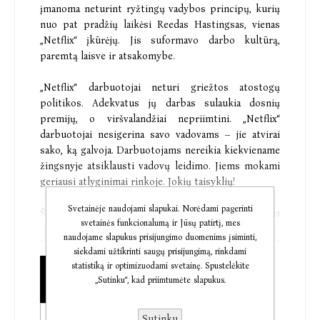
įmanoma neturint ryžtingų vadybos principų, kurių
nuo pat pradžių laikėsi Reedas Hastingsas, vienas
„Netflix“ įkūrėjų. Jis suformavo darbo kultūrą,
paremtą laisve ir atsakomybe.
„Netflix“ darbuotojai neturi griežtos atostogų
politikos. Adekvatus jų darbas sulaukia dosnių
premijų, o viršvalandžiai nepriimtini. „Netflix“
darbuotojai nesigerina savo vadovams – jie atvirai
sako, ką galvoja. Darbuotojams nereikia kiekviename
žingsnyje atsiklausti vadovų leidimo. Jiems mokami
geriausi atlyginimai rinkoje. Jokių taisyklių!
Svetainėje naudojami slapukai. Norėdami pagerinti
Šioje knygoje R. Hastingsas ir Erin Meyer, viena
svetainės funkcionalumą ir Jūsų patirtį, mes
įtakingiausių verslo teoretikių pasaulyje, pirmą kartą
naudojame slapukus prisijungimo duomenims įsiminti,
gilinasi į savitą „Netflix“ pasaulėžiūrą, leidusią
siekdami užtikrinti saugų prisijungimą, rinkdami
pasiekti pavydėtinų rezultatų. Remdamiesi šimtais
statistiką ir optimizuodami svetainę. Spustelėkite
Popierinė knyga
„Netflix“ darbuotojų interviu ir niekuomet neviešinta
„Sutinku“, kad priimtumėte slapukus.
€10,50
paties R. Hastingso patirtimi, autoriai skaitytojams
pasakoja apie pažangiausios, kūrybiškiausios ir
Sutinku