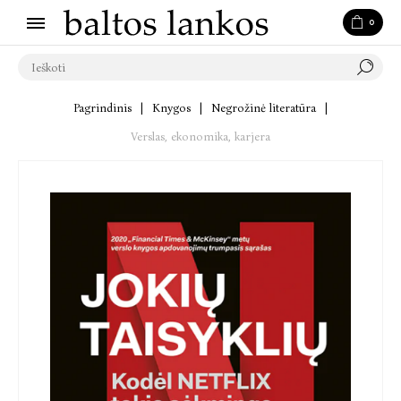
0
Pagrindinis
|
Knygos
|
Negrožinė literatūra
|
Verslas, ekonomika, karjera