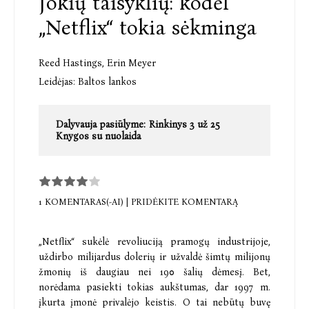
Jokių taisyklių: kodėl
„Netflix“ tokia sėkminga
Reed Hastings
,
Erin Meyer
Leidėjas:
Baltos lankos
Dalyvauja pasiūlyme:
Rinkinys 3 už 25
Knygos su nuolaida
1 KOMENTARAS(-AI)
|
PRIDĖKITE KOMENTARĄ
„Netflix“ sukėlė revoliuciją pramogų industrijoje,
uždirbo milijardus dolerių ir užvaldė šimtų milijonų
žmonių iš daugiau nei 190 šalių dėmesį. Bet,
norėdama pasiekti tokias aukštumas, dar 1997 m.
įkurta įmonė privalėjo keistis. O tai nebūtų buvę