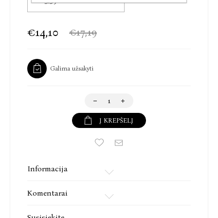
€13,59
į žavingo žudiko minčių srautą, kruvinus epizodus
praturtindamas nuorodomis į popkultūrą ir aštriu
humoru, persmelkiančiu ir Hario Hūlės detektyvų
€14,10
€17,19
seriją. Rezultatas – šaltas ir tamsiai juokingas „noir“
žanro kūrinys, persekiosiantis dar ilgai po
paskutinio puslapio.“
Galima užsakyti
Publishers Weekly
„Nėra nieko, ko Jo Nesbø negalėtų padaryti, o
ištikimi jo gerbėjai ir gerbėjos šią knygą tiesiog
sugrauš.“
Į KREPŠELĮ
Bookreporter
Jo Nesbø (Ju Nesbio, gim. 1960) – norvegų rašytojas
ir vienas įtakingiausių šių laikų kriminalinių romanų
Informacija
autorių pasaulyje. Pasaulinę šlovę bei gausybę
apdovanojimų jam pelnė kultinė detektyvo Hario
Komentarai
Hūlės knygų serija, subūrusi didelį ištikimų
skaitytojų ratą ir Lietuvoje. „Kraujo ryšiai“ gimtojoje
Susisiekite