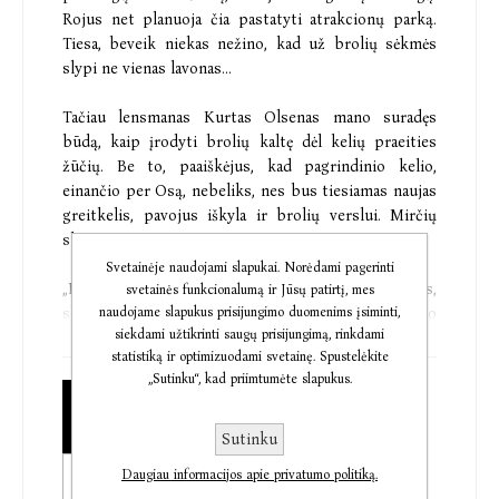
Rojus net planuoja čia pastatyti atrakcionų parką.
Tiesa, beveik niekas nežino, kad už brolių sėkmės
slypi ne vienas lavonas...
Tačiau lensmanas Kurtas Olsenas mano suradęs
būdą, kaip įrodyti brolių kaltę dėl kelių praeities
žūčių. Be to, paaiškėjus, kad pagrindinio kelio,
einančio per Osą, nebeliks, nes bus tiesiamas naujas
greitkelis, pavojus iškyla ir brolių verslui. Mirčių
skaičius Ose ima augti...
Svetainėje naudojami slapukai. Norėdami pagerinti
„Kraujo ryšiai“ – maksimalios įtampos trileris,
svetainės funkcionalumą ir Jūsų patirtį, mes
naudojame slapukus prisijungimo duomenims įsiminti,
skandinaviškų detektyvų karaliumi tituluojamo Jo
siekdami užtikrinti saugų prisijungimą, rinkdami
Nesbø romano „Karalystė“ („Baltos lankos“, 2022 m.)
statistiką ir optimizuodami svetainę. Spustelėkite
tęsinys apie išgalvoto kalnų miestelio bendruomenės
„Sutinku“, kad priimtumėte slapukus.
problemas ir bet kokia kaina savo naudai jas
Popierinė knyga
išspręsti pasiryžusius brolius Opgardus.
€14,10
Sutinku
Daugiau informacijos apie privatumo politiką.
Audioknyga
„Nesbø meistriškai įtraukia skaitytojus ir skaitytojas