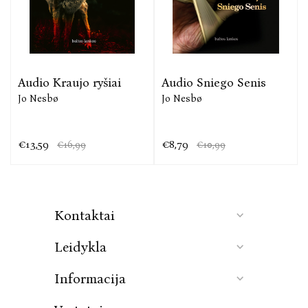
Audio Kraujo ryšiai
Audio Sniego Senis
Jo Nesbø
Jo Nesbø
€13,59
€8,79
€16,99
€10,99
Kontaktai
Leidykla
Informacija