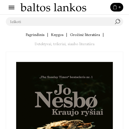
0
Pagrindinis
|
Knygos
|
Grožinė literatūra
|
Detektyvai, trileriai, siaubo literatūra