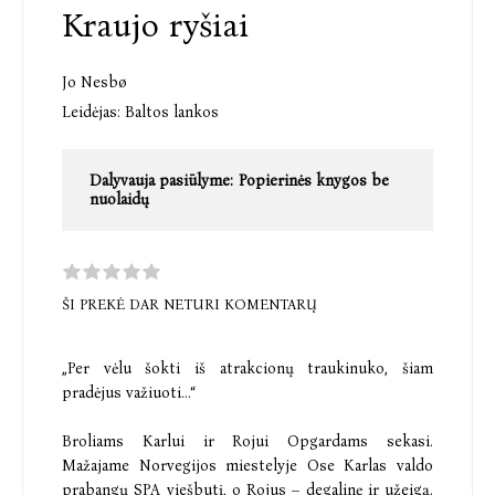
Kraujo ryšiai
Jo Nesbø
Leidėjas:
Baltos lankos
Dalyvauja pasiūlyme:
Popierinės knygos be
nuolaidų
ŠI PREKĖ DAR NETURI KOMENTARŲ
„Per vėlu šokti iš atrakcionų traukinuko, šiam
pradėjus važiuoti...“
Broliams Karlui ir Rojui Opgardams sekasi.
Mažajame Norvegijos miestelyje Ose Karlas valdo
prabangų SPA viešbutį, o Rojus – degalinę ir užeigą.