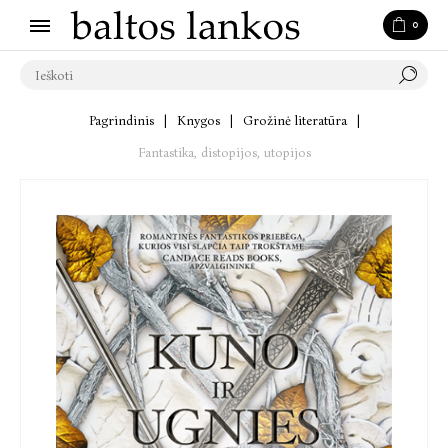
0
Pagrindinis
|
Knygos
|
Grožinė literatūra
|
Fantastika, distopijos, utopijos