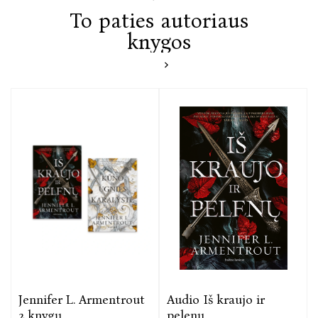
The Blond Book Lover, apžvalgininkė
To paties autoriaus
knygos
Jennifer L. Armentrout – pripažinta fantastinių
knygų ir meilės romanų paaugliams bei
suaugusiesiems autorė. Gyvena Vakarų Virdžinijoje,
JAV, kur kartu su vyru yra įkūrę alpakų, avių ir ožkų
ūkį. 2015-aisiais rašytojai diagnozuota reta genetinė
liga. Viena iš galimų komplikacijų – visiškas
apakimas. Sužinojusi tai, Armentrout nepasidavė, ji
nusprendė skleisti žinią ir edukuoti visuomenę apie
įvairių lygmenų aklumą. Tai tapo jos gyvenimo misija.
Kaip ir romanų, kurių kaskart pasaulyje laukia
milijonai skaitytojų, rašymas.
„Kūno ir ugnies karalystė“ – antroji serijos „Kraujas
ir pelenai“ knyga.
Jennifer L. Armentrout
Audio Iš kraujo ir
2 knygų
pelenų