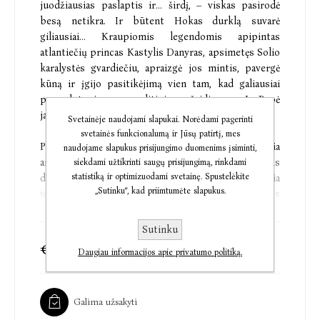
juodžiausias paslaptis ir... širdį, – viskas pasirodė
besą netikra. Ir būtent Hokas durklą suvarė
giliausiai... Kraupiomis legendomis apipintas
atlantiečių princas Kastylis Danyras, apsimetęs Solio
karalystės gvardiečiu, apraizgė jos mintis, pavergė
kūną ir įgijo pasitikėjimą vien tam, kad galiausiai
panaudotų ją savo politiniams žaidimams. Ir Popė
jam už tai nedovanos.
Svetainėje naudojami slapukai. Norėdami pagerinti
svetainės funkcionalumą ir Jūsų patirtį, mes
Prievarta atitremta į svetimus kraštus, Penelafė jaučia
naudojame slapukus prisijungimo duomenims įsiminti,
artėjant dar baisesnius neramumus: atlantiečiai vis
siekdami užtikrinti saugų prisijungimą, rinkdami
statistiką ir optimizuodami svetainę. Spustelėkite
dažniau šnibždasi apie bręstantį karą, karalius siekia
„Sutinku“, kad priimtumėte slapukus.
ją panaudoti kaip jauką, Nužengusieji trokšta jos
mirties, o Kastylis sąmoksliškai šypsodamas prašo
besąlygiškai juo pasitikėti. Supant grėsmėms, Popės
Sutinku
galios jausti kitų emocijas ir numalšinti skausmą
€18,74
€22,85
Daugiau informacijos apie privatumo politiką.
netikėtai ima stiprėti, ir ji pajunta pirmą sykį galinti
visa tai valdyti.
Galima užsakyti
Pražūčiai tykant už kiekvieno kampo, Popei teks
rinktis, ar sutikti su priešais ir žaisti pagal jų