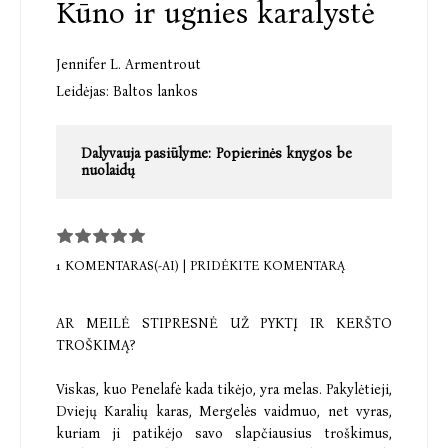
Kūno ir ugnies karalystė
Jennifer L. Armentrout
Leidėjas:
Baltos lankos
Dalyvauja pasiūlyme:
Popierinės knygos be
nuolaidų
1 KOMENTARAS(-AI)
|
PRIDĖKITE KOMENTARĄ
AR MEILĖ STIPRESNĖ UŽ PYKTĮ IR KERŠTO
TROŠKIMĄ?
Viskas, kuo Penelafė kada tikėjo, yra melas. Pakylėtieji,
Dviejų Karalių karas, Mergelės vaidmuo, net vyras,
kuriam ji patikėjo savo slapčiausius troškimus,