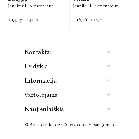
Jennifer L. Armentrout
Jennifer L. Armentrout
€34,49
€16,18
€43,15
€20,22
Kontaktai
Leidykla
Informacija
Vartotojams
Naujienlaiškis
© Baltos lankos, 2026. Visos teisės saugomos.