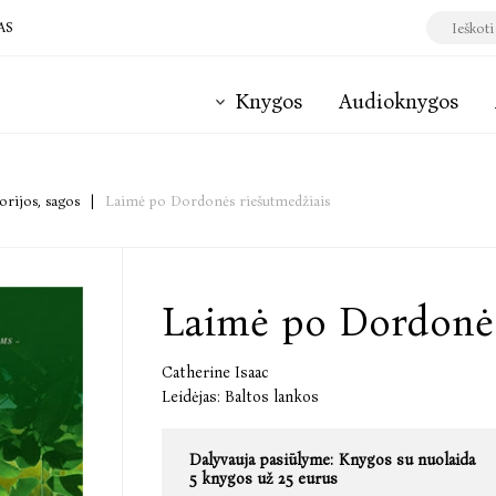
AS
Knygos
Audioknygos
orijos, sagos
|
Laimė po Dordonės riešutmedžiais
Laimė po Dordonės
Catherine Isaac
Leidėjas:
Baltos lankos
Dalyvauja pasiūlyme:
Knygos su nuolaida
5 knygos už 25 eurus