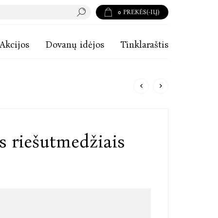
0
PREKĖS(-IŲ)
Akcijos
Dovanų idėjos
Tinklaraštis
 riešutmedžiais