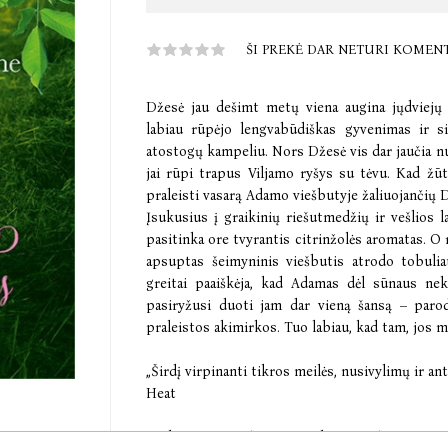
ŠI PREKĖ DAR NETURI KOMEN
Džesė jau dešimt metų viena augina jųdviejų
labiau rūpėjo lengvabūdiškas gyvenimas ir si
atostogų kampeliu. Nors Džesė vis dar jaučia nuo
jai rūpi trapus Viljamo ryšys su tėvu. Kad žūt
praleisti vasarą Adamo viešbutyje žaliuojančių 
Įsukusius į graikinių riešutmedžių ir vešlios l
pasitinka ore tvyrantis citrinžolės aromatas. O 
apsuptas šeimyninis viešbutis atrodo tobulia
greitai paaiškėja, kad Adamas dėl sūnaus ne
pasiryžusi duoti jam dar vieną šansą – parod
praleistos akimirkos. Tuo labiau, kad tam, jos m
„Širdį virpinanti tikros meilės, nusivylimų ir ant
Heat
Catherine Isaac (Katrin Izaak, g. 1974) gimė ir a