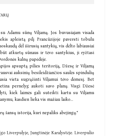
TARŲ
 su Adamu sūnų Viljamą. Jos buvusiajam visada
ekis apleistą pilį Prancūzijoje paversti tobulu
skaudą dėl iširusių santykių, vis dėlto labiausiai
būt atkurtų sūnaus ir tėvo santykius, ji ryžtasi
Dordonės kalnų papėdėje.
apijos apsuptą pilies teritoriją, Džesę ir Viljamą
rausvai auksinių besileidžiančios saulės spindulių
usia vieta sugrąžinti Viljamui tėvo dėmesį. Bet
ketina pernelyg aukoti savo planų. Visgi Džesė
yti, kiek laimės gali suteikti kartu su Viljamu
anymu, kasdien lieka vis mažiau laiko...
rų šansų istorija, kuri nepaliks abejingų.“
ugo Liverpulyje, Jungtinėje Karalystėje. Liverpulio