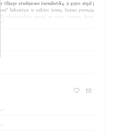
ir Glazge studijavusi žurnalistiką, ji grįžo atgal į
ost“ laikraštyje ir sukūrė šeimą. Išėjusi pirmųjų
llo slapyvardžiu, parašė ne vieną romaną, kurie
 „Laimė po Dordonės riešutmedžiais“ yra pirmoji
 sako pati Catherine, „ji nuo pat pradžių atrodė