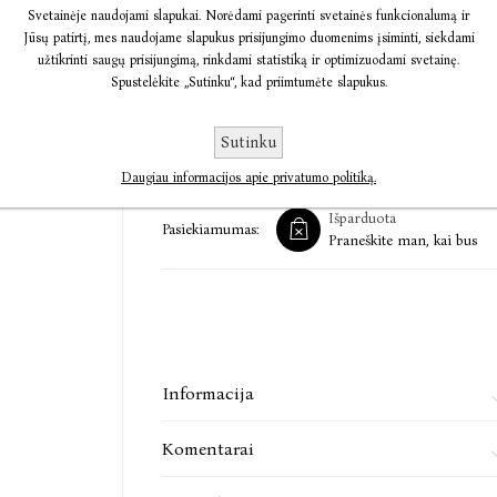
universitete įgijusi istorijos bakalauro laipsnį 
Svetainėje naudojami slapukai. Norėdami pagerinti svetainės funkcionalumą ir
savo miestą, kur įsidarbino „Liverpool Daily P
Jūsų patirtį, mes naudojame slapukus prisijungimo duomenims įsiminti, siekdami
užtikrinti saugų prisijungimą, rinkdami statistiką ir optimizuodami svetainę.
motinystės atostogų, prisidengusi Jane Coste
Spustelėkite „Sutinku“, kad priimtumėte slapukus.
tapo „Sunday Times“ bestseleriais. Vis dėlto
tikruoju vardu pasirašyta jos knyga, nes, kaip
kitokia“.
€4,82
€10,01
Sutinku
Daugiau informacijos apie privatumo politiką.
Išparduota
Pasiekiamumas:
Praneškite man, kai bus
Informacija
Komentarai