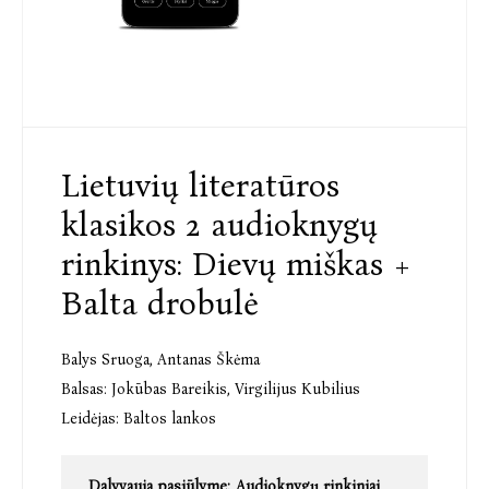
Lietuvių literatūros
klasikos 2 audioknygų
rinkinys: Dievų miškas +
Balta drobulė
Balys Sruoga
,
Antanas Škėma
Balsas:
Jokūbas Bareikis
,
Virgilijus Kubilius
Leidėjas:
Baltos lankos
Dalyvauja pasiūlyme:
Audioknygų rinkiniai