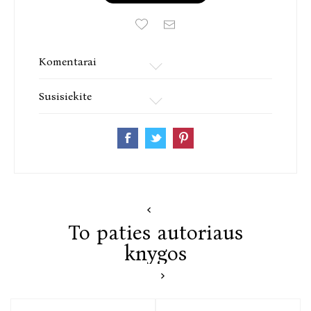
XX a. lietuvių literatūros kūrėjų, savo novatoriškumu
sulaužęs nusistovėjusias normas. Rašytojo kūryba
artima avangardui. Škėma vaidino, režisavo
spektaklius, mėgo modernų meną. Emigravęs į JAV
Komentarai
vaidino ir režisavo išeivijos teatro trupėse. Autoriaus
kūryba buvo smarkiai kritikuojama, parašyta „Balta
Susisiekite
drobulė“ ketverius metus nesulaukė leidėjo, o dabar
tai – pripažinta lietuvių literatūros klasika.
To paties autoriaus
knygos