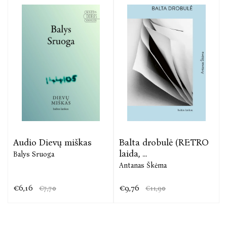
Audio Dievų miškas
Balta drobulė (RETRO
laida, ...
Balys Sruoga
Antanas Škėma
€6,16
€9,76
€7,70
€11,90