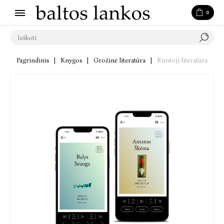
0
Pagrindinis
|
Knygos
|
Grožinė literatūra
|
Rimtoji literatūra