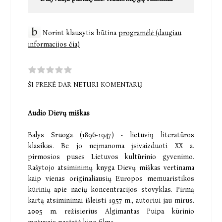
Norint klausytis būtina
programėlė (daugiau
informacijos čia)
ŠI PREKĖ DAR NETURI KOMENTARŲ
Audio Dievų miškas
Balys Sruoga (1896-1947) - lietuvių literatūros
klasikas. Be jo neįmanoma įsivaizduoti XX a.
pirmosios pusės Lietuvos kultūrinio gyvenimo.
Rašytojo atsiminimų knyga Dievų miškas vertinama
kaip vienas originaliausių Europos memuaristikos
kūrinių apie nacių koncentracijos stovyklas. Pirmą
kartą atsiminimai išleisti 1957 m., autoriui jau mirus.
2005 m. režisierius Algimantas Puipa kūrinio