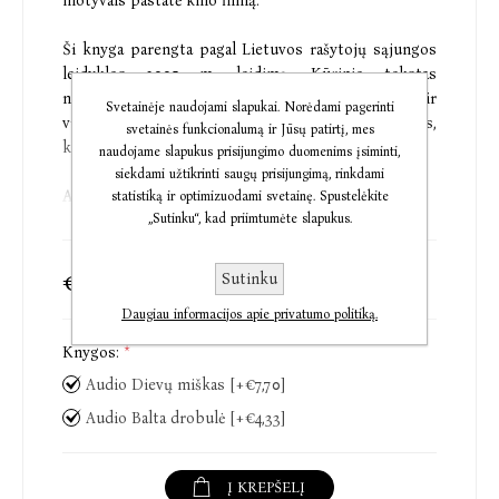
motyvais pastatė kino filmą.
Ši knyga parengta pagal Lietuvos rašytojų sąjungos
leidyklos 2005 m. leidimą. Kūrinio tekstas
nekupiūruotas. Leidime palikta asmenvardžių ir
Svetainėje naudojami slapukai. Norėdami pagerinti
vietovardžių rašyba su šiokiais tokiais netikslumais,
svetainės funkcionalumą ir Jūsų patirtį, mes
kurių būta pirmame kūrinio rankraštyje.
naudojame slapukus prisijungimo duomenims įsiminti,
siekdami užtikrinti saugų prisijungimą, rinkdami
Audio Balta drobulė
statistiką ir optimizuodami svetainę. Spustelėkite
„Sutinku“, kad priimtumėte slapukus.
Antanas Garšva dirba liftininku viename didžiausių
Niujorko viešbučių. Jį slegia uniforma, bukinantis
€7,70
€12,48
Sutinku
darbas, vienatvė, kamuoja egzistenciniai klausimai,
Daugiau informacijos apie privatumo politiką.
kūrybinės kančios ir, regis, jis tuoj, tuoj išprotės.
„Baltoje drobulėje“ nėra aiškios intrigos, vientiso
Knygos:
*
pasakojimo, chronologijos, tai – pasąmonės srautas,
Audio Dievų miškas [+€7,70]
įtraukiantis skaitytoją į Garšvos apmąstymus,
įvykius, nutinkančius čia ir dabar, ir praeities
Audio Balta drobulė [+€4,33]
atsiminimus.
Į KREPŠELĮ
Antanas Škėma (1910–1961) – vienas reikšmingiausių