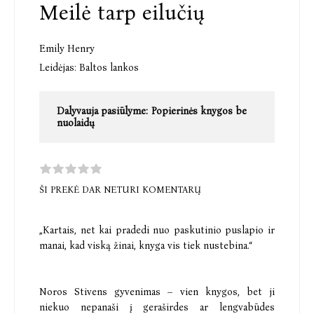
Meilė tarp eilučių
Emily Henry
Leidėjas:
Baltos lankos
Dalyvauja pasiūlyme:
Popierinės knygos be
nuolaidų
ŠI PREKĖ DAR NETURI KOMENTARŲ
„Kartais, net kai pradedi nuo paskutinio puslapio ir
manai, kad viską žinai, knyga vis tiek nustebina.“
Noros Stivens gyvenimas – vien knygos, bet ji
niekuo nepanaši į geraširdes ar lengvabūdes