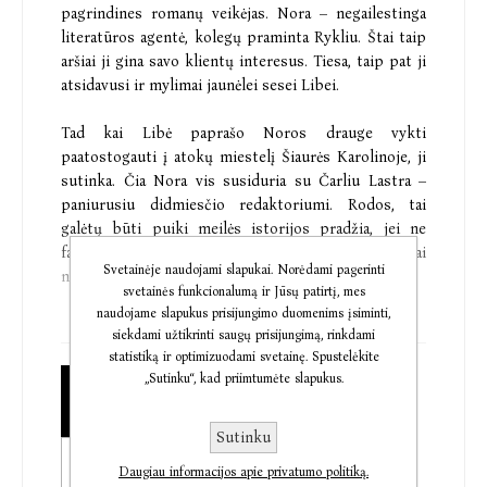
pagrindines romanų veikėjas. Nora – negailestinga
literatūros agentė, kolegų praminta Rykliu. Štai taip
aršiai ji gina savo klientų interesus. Tiesa, taip pat ji
atsidavusi ir mylimai jaunėlei sesei Libei.
Tad kai Libė paprašo Noros drauge vykti
paatostogauti į atokų miestelį Šiaurės Karolinoje, ji
sutinka. Čia Nora vis susiduria su Čarliu Lastra –
paniurusiu didmiesčio redaktoriumi. Rodos, tai
galėtų būti puiki meilės istorijos pradžia, jei ne
faktas, kad jiedu jau ne kartą buvo susitikę ir tai
Svetainėje naudojami slapukai. Norėdami pagerinti
nebuvo maloni patirtis.
svetainės funkcionalumą ir Jūsų patirtį, mes
naudojame slapukus prisijungimo duomenims įsiminti,
Mažame Sanšain Folse likimas Norą ir Čarlį vis
siekdami užtikrinti saugų prisijungimą, rinkdami
suveda draugėn – per virtinę sutapimų, kuriems
statistiką ir optimizuodami svetainę. Spustelėkite
negalėtų atsispirti net labiausiai užkietėjęs cinikas.
„Sutinku“, kad priimtumėte slapukus.
Popierinė knyga
Pamažu jiedu pradeda suprasti, kad jų kruopščiai
€12,05
kurtos istorijos apie save tėra gerai sulipdyta
Sutinku
fikcija...
Audioknyga
Daugiau informacijos apie privatumo politiką.
€11,56