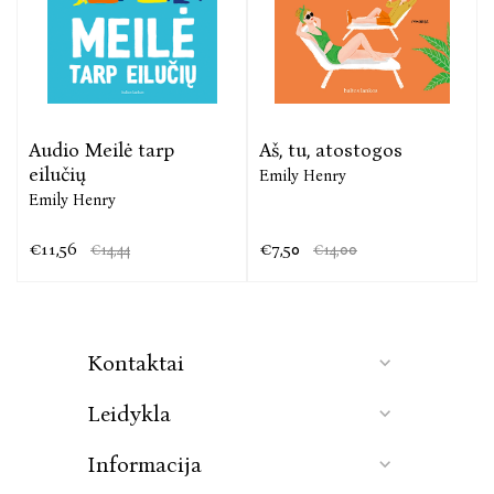
Audio Meilė tarp
Aš, tu, atostogos
eilučių
Emily Henry
Emily Henry
€11,56
€7,50
€14,44
€14,00
Kontaktai
Leidykla
Informacija