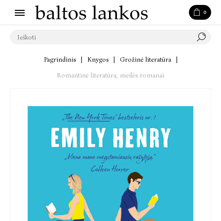
0
Pagrindinis
|
Knygos
|
Grožinė literatūra
|
Romantinė literatūra, meilės romanai