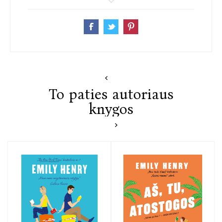
romanų kategorijoje. Autorę galite sekti platformoje
„Instagram“ – @emilyhenrywrites.
To paties autoriaus
knygos