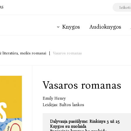
AS
Knygos
Audioknygos
 literatūra, meilės romanai
|
Vasaros romanas
Vasaros romanas
Emily Henry
Leidėjas:
Baltos lankos
Dalyvauja pasiūlyme:
Rinkinys 3 už 25
Knygos su nuolaida