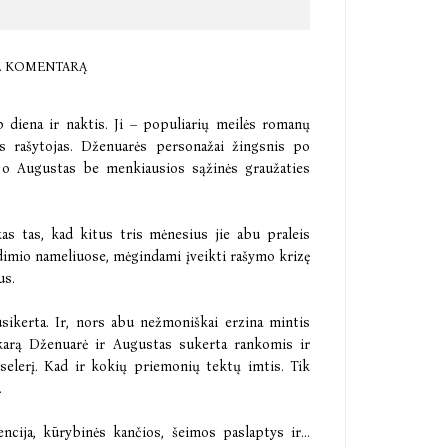
E KOMENTARĄ
 diena ir naktis. Ji – populiarių meilės romanų
ros rašytojas. Dženuarės personažai žingsnis po
i“, o Augustas be menkiausios sąžinės graužaties
ykas tas, kad kitus tris mėnesius jie abu praleis
dimio nameliuose, mėgindami įveikti rašymo krizę
us.
usikerta. Ir, nors abu nežmoniškai erzina mintis
akarą Dženuarė ir Augustas sukerta rankomis ir
selerį. Kad ir kokių priemonių tektų imtis. Tik
.
encija, kūrybinės kančios, šeimos paslaptys ir...