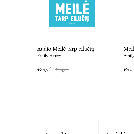
Audio Meilė tarp eilučių
Meil
Emily Henry
Emil
€11,56
€14,44
€12,