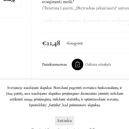
svaiginanti meilė.“
Christina Lauren, „(Ne)viskas įskaičiuota“ autor
„Kiekvienas puslapis liepsnoja nuo jaudinan
nuojautos. Karščiausia mano vasaros knyga.“
Josie Silver, „Vieną gruodžio dieną“ autorė
€11,48
€14,00
„Grynas malonumas!“
Publishers Weekly
Pasiekiamumas:
Galima užsakyti
Emily Henry (Emili Henri) – amerikiečių rašyto
romanas“ išsyk šoko į geriausių 2020-ųjų va
„Entertainment Weekly“, „O, The Oprah Magaz
sąrašus.
Svetainėje naudojami slapukai. Norėdami pagerinti svetainės funkcionalumą ir
Į KREPŠELĮ
Jūsų patirtį, mes naudojame slapukus prisijungimo duomenims įsiminti, siekdami
užtikrinti saugų prisijungimą, rinkdami statistiką ir optimizuodami svetainę.
Spustelėkite „Sutinku“, kad priimtumėte slapukus.
Informacija
Sutinku
Komentarai