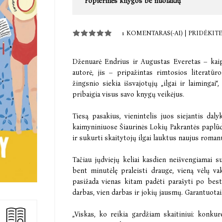
Popierinės knygos be nuolaidų
1 KOMENTARAS(-AI)
|
PRIDĖKIT
Dženuarė Endrius ir Augustas Everetas – kaip
autorė, jis – pripažintas rimtosios literatū
žingsnio siekia išsvajotųjų „ilgai ir laiminga
pribaigia visus savo knygų veikėjus.
Tiesą pasakius, vienintelis juos siejantis dal
kaimyniniuose Šiaurinės Lokių Pakrantės paplū
ir sukurti skaitytojų ilgai lauktus naujus roman
Tačiau jųdviejų keliai kasdien neišvengiamai s
bent minutėlę praleisti drauge, vieną vėlų v
pasižada vienas kitam padėti parašyti po best
darbas, vien darbas ir jokių jausmų. Garantuotai
„Viskas, ko reikia gardžiam skaitiniui: konkur