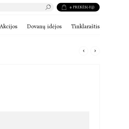
0
PREKĖS(-IŲ)
Akcijos
Dovanų idėjos
Tinklaraštis