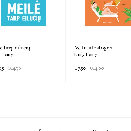
ė tarp eilučių
Aš, tu, atostogos
y Henry
Emily Henry
05
€14,70
€7,50
€14,00