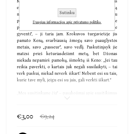
Kaitrią popietę vienoje Lisabonos aikštėje Džonas iš
eigasties atpažįsta savo motiną, besijuokiančią
Sutinku
nerūpestingu septyniolikmetės juoku. Ji mirusi jau
penkiolika metų. „Mirusieji nepasilieka ten, kur jie
Daugiau informacijos apie privatumo politiką.
palaidoti. Mirusieji gali pasirinkti, kur nori Žemėje
gyventi“, – ji taria jam. Krokuvos turgavietėje jis
pamato Keną, svarbiausią žmogų savo paauglystės
metais, savo „passeur“, savo vedlį. Paskutinįsyk jie
matėsi prieš keturiasdešimt metų, bet Džonas
niekada nepamirš pamokų, išmoktų iš Keno: „Jei tau
reikia paverkti, o kartais juk negali susilaikyti, – tai
verk paskui, niekad neverk iškart! Nebent esi su tais,
kurie tave myli, jeigu esi su jais, gali verkti iškart.“
„Mes susitinkame čia“ – pasakojimai apie susitikimus
su mirusiais mylimaisiais, atmintį, nuolatinę kelionę
erdvėmis ir laiku. Šioje knygoje gyvieji ir mirusieji
susitinka įvairiausiuose pasaulio miestuose – nuo
€3,00
€9,24
Lisabonos iki Ženevos, nuo Madrido iki Londono ir
Krokuvos. Miestų aikštės, upės, senieji pastatai ir
rajonai braižo ypatingą žmogiškųjų santykių