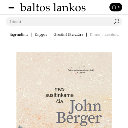
0
Pagrindinis
|
Knygos
|
Grožinė literatūra
|
Rimtoji literatūra