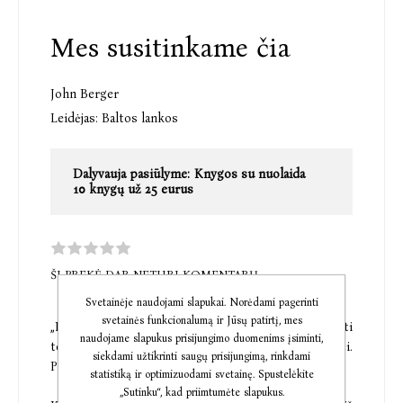
Mes susitinkame čia
John Berger
Leidėjas:
Baltos lankos
Dalyvauja pasiūlyme:
Knygos su nuolaida
10 knygų už 25 eurus
ŠI PREKĖ DAR NETURI KOMENTARŲ
Svetainėje naudojami slapukai. Norėdami pagerinti
svetainės funkcionalumą ir Jūsų patirtį, mes
„Norint rasti gyvenimo prasmę, beviltiška ieškoti
naudojame slapukus prisijungimo duomenims įsiminti,
tose vietose, kur žmonės mokomi jos ieškoti.
siekdami užtikrinti saugų prisijungimą, rinkdami
Prasmę gali surasti tik paslaptyse.“
statistiką ir optimizuodami svetainę. Spustelėkite
„Sutinku“, kad priimtumėte slapukus.