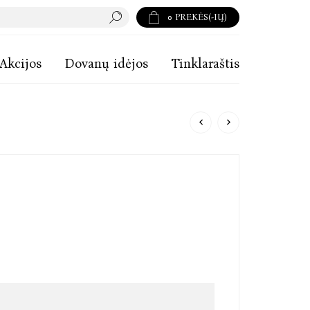
0
PREKĖS(-IŲ)
Akcijos
Dovanų idėjos
Tinklaraštis