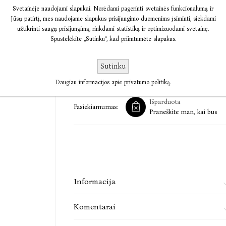
Svetainėje naudojami slapukai. Norėdami pagerinti svetainės funkcionalumą ir
Jūsų patirtį, mes naudojame slapukus prisijungimo duomenims įsiminti, siekdami
„Pačinko“ neužsimirš net tada, kai nurims knyg
užtikrinti saugų prisijungimą, rinkdami statistiką ir optimizuodami svetainę.
žodžiai ant knygų viršelių. Šis nuostabus šeimos
Spustelėkite „Sutinku“, kad priimtumėte slapukus.
Irish Times
„Tai švelnus ir guodžiantis žvilgsnis į mus supa
Sutinku
€8,19
€11,94
New York Times Book Review
Daugiau informacijos apie privatumo politiką.
Min Jin Lee (g. 1968) – Korėjoje gimusi amer
Išparduota
Pasiekiamumas:
„Pačinko“ vos pasirodęs sulaukė daug dėmesio
Praneškite man, kai bus
„USA Today“, „Wall Street Journal“ bestseleri
Times“ knygų dešimtuką ir nominuotas prestižin
parduota daugiau nei 1 mln. šios knygos kopijų.
Informacija
Komentarai