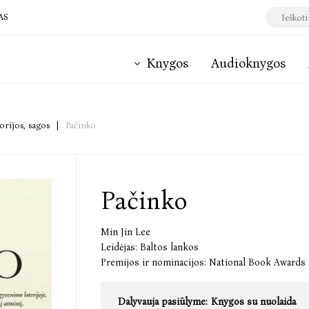
AS
Knygos
Audioknygos
orijos, sagos
|
Pačinko
Pačinko
Min Jin Lee
Leidėjas:
Baltos lankos
Premijos ir nominacijos:
National Book Awards
Dalyvauja pasiūlyme:
Knygos su nuolaida