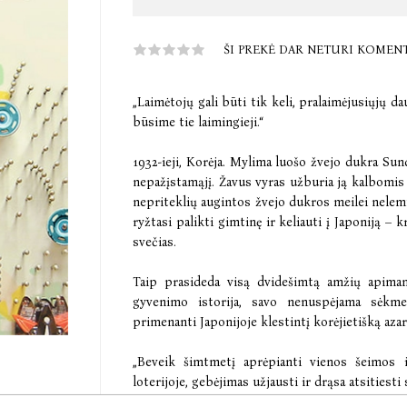
ŠI PREKĖ DAR NETURI KOMEN
„Laimėtojų gali būti tik keli, pralaimėjusiųjų d
būsime tie laimingieji.“
1932-ieji, Korėja. Mylima luošo žvejo dukra S
nepažįstamąjį. Žavus vyras užburia ją kalbomis 
nepriteklių augintos žvejo dukros meilei nelemt
ryžtasi palikti gimtinę ir keliauti į Japoniją – 
svečias.
Taip prasideda visą dvidešimtą amžių apima
gyvenimo istorija, savo nenuspėjama sėkme,
primenanti Japonijoje klestintį korėjietišką aza
„Beveik šimtmetį aprėpianti vienos šeimos i
loterijoje, gebėjimas užjausti ir drąsa atsitiesti 
Barack Obama