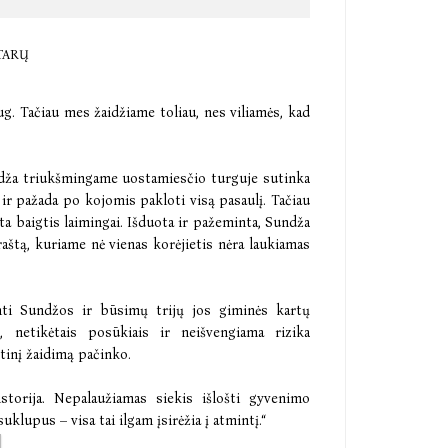
TARŲ
aug. Tačiau mes žaidžiame toliau, nes viliamės, kad
undža triukšmingame uostamiesčio turguje sutinka
ir pažada po kojomis pakloti visą pasaulį. Tačiau
a baigtis laimingai. Išduota ir pažeminta, Sundža
kraštą, kuriame nė vienas korėjietis nėra laukiamas
nti Sundžos ir būsimų trijų jos giminės kartų
 netikėtais posūkiais ir neišvengiama rizika
rtinį žaidimą pačinko.
storija. Nepalaužiamas siekis išlošti gyvenimo
suklupus – visa tai ilgam įsirėžia į atmintį.“