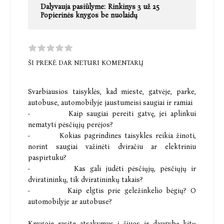
Dalyvauja pasiūlyme:
Rinkinys 3 už 25
Popierinės knygos be nuolaidų
ŠI PREKĖ DAR NETURI KOMENTARŲ
Svarbiausios taisyklės, kad mieste, gatvėje, parke,
autobuse, automobilyje jaustumeisi saugiai ir ramiai
- Kaip saugiai pereiti gatvę, jei aplinkui
nematyti pėsčiųjų perėjos?
- Kokias pagrindines taisykles reikia žinoti,
norint saugiai važinėti dviračiu ar elektriniu
paspirtuku?
- Kas gali judėti pėsčiųjų, pėsčiųjų ir
dviratininkų, tik dviratininkų takais?
- Kaip elgtis prie geležinkelio bėgių? O
automobilyje ar autobuse?
Knygoje rasite atsakymus į šiuos ir daugybę kitų