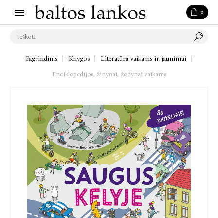
0
Pagrindinis
|
Knygos
|
Literatūra vaikams ir jaunimui
|
Enciklopedijos, žinynai, žodynai vaikams