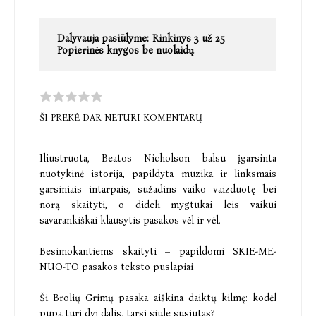
Dalyvauja pasiūlyme:
Rinkinys 3 už 25
Popierinės knygos be nuolaidų
ŠI PREKĖ DAR NETURI KOMENTARŲ
Iliustruota, Beatos Nicholson balsu įgarsinta
nuotykinė istorija, papildyta muzika ir linksmais
garsiniais intarpais, sužadins vaiko vaizduotę bei
norą skaityti, o dideli mygtukai leis vaikui
savarankiškai klausytis pasakos vėl ir vėl.
Besimokantiems skaityti – papildomi SKIE-ME-
NUO-TO pasakos teksto puslapiai
Ši Brolių Grimų pasaka aiškina daiktų kilmę: kodėl
pupa turi dvi dalis, tarsi siūle susiūtas?