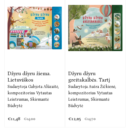
Džyru džyru žiema.
Džyru džyru
Lietuviškos
greitakalbės. Tartį
Sudarytoja Gabjota Alūzaitė,
Sudarytoja Aušra Žičkienė,
kompozitorius Vytautas
kompozitorius Vytautas
Leistrumas,
Skirmantė
Leistrumas,
Skirmantė
Būdvytė
Būdvytė
€11,48
€12,05
€14,00
€14,70