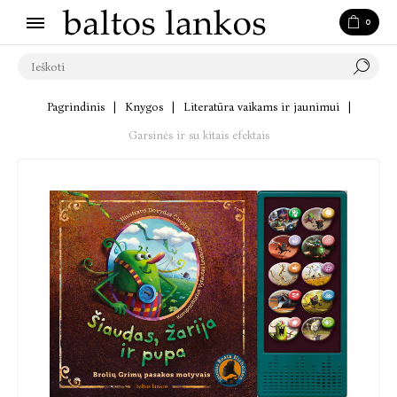
0
Pagrindinis
|
Knygos
|
Literatūra vaikams ir jaunimui
|
Garsinės ir su kitais efektais