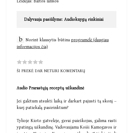
Leidėjas:
Baltos lankos
Dalyvauja pasiūlyme:
Audioknygų rinkiniai
Norint klausytis būtina
programėlė (daugiau
informacijos čia)
ŠI PREKĖ DAR NETURI KOMENTARŲ
Audio Prarastųjų receptų užkandinė
Jei galėtum atsukti laiką ir darkart pajusti tą skonį –
kurį patiekalą pasirinktum?
Tylioje Kioto gatvelėje, gerai paieškojus, galima rasti
ypatingą užkandinę. Vadovaujama Koiši Kamogavos ir