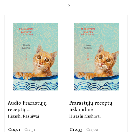
užstatytos lubas remiančiomis knygų lentynomis, o
kiekviena jų prikrauta nuostabių knygų. Atsiskyrėliu
save laikantis jaunuolis Rintaro Nacukis nepaprastai
mėgsta šią savo senelio – mįslingo knygų mylėtojo ir
saugotojo – sukurtą erdvę. Čia Rintaro skaitydamas
praleidžia daugybę laimingų valandų.
Mirus seneliui, Rintaro lieka sugniuždytas ir vienišas.
Atrodo, kad jam teks uždaryti knygynėlį. Bet tada lyg
iš niekur pasirodo kalbantis katinas vardu Tigras ir
paprašo Rintaro pagalbos. Rainasis gan įsakmiai ir be
užuolankų nurodo, kad knygų mylėtojas privaląs
prisijungti prie jo misijos. Ši keista pora leidžiasi į
tris labirintus gelbėti žmonių apleistų ir nemylimų
knygų. Galiausiai Rintaro laukia paskutinė užduotis,
kurią jis turės atlikti vienas pats...
Audio Prarastųjų
Prarastųjų receptų
receptų ...
užkandinė
Hisashi Kashiwai
Hisashi Kashiwai
„Mėgstantieji tradicinį japonų literatūros pasakojimą
ir knygas mėgausis skaitydami apie pamokas, kurias
€10,01
€10,33
€12,51
€12,60