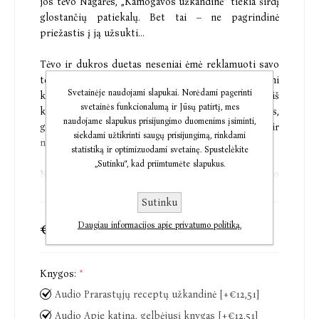
jos tėvo Nagarės, „Kamogavos užkandinė“ tiekia širdį
glostančių patiekalų. Bet tai – ne pagrindinė
priežastis į ją užsukti...
Tėvo ir dukros duetas neseniai ėmė reklamuoti savo
teikiamas „valgių detektyvų“ paslaugas. Atlikdami
Svetainėje naudojami slapukai. Norėdami pagerinti
kruopštų tyrimą, jie siūlo atkurti patiekalus iš
svetainės funkcionalumą ir Jūsų patirtį, mes
klientų praeities. Patiekalus, kuriuose slypi raktas,
naudojame slapukus prisijungimo duomenims įsiminti,
galintis atrakinti užmirštus prisiminimus ir
siekdami užtikrinti saugų prisijungimą, rinkdami
numalšinti širdgėlą.
statistiką ir optimizuodami svetainę. Spustelėkite
„Sutinku“, kad priimtumėte slapukus.
Nuo našlio, norinčio dar vieną kartą paragauti savo
mirusios žmonos gamintų udonų, iki motinos,
Sutinku
trokštančios savo ištekančiai dukrai perduoti su
jaunystės mylimuoju ragauto jautienos troškinio
€15,99
€25,98
Daugiau informacijos apie privatumo politiką.
skonį, – ši užkandinė suteikia galimybę sugrįžti į
praeitį ir susikurti laimingą ateitį.
Knygos:
*
„Odė valgių kuriamiems stebuklams.“
Audio Prarastųjų receptų užkandinė [+€12,51]
People
„Šį subtilų, šiltą ir švelnų pasakojimą prarysite tarsi
Audio Apie katiną, gelbėjusį knygas [+€12,51]