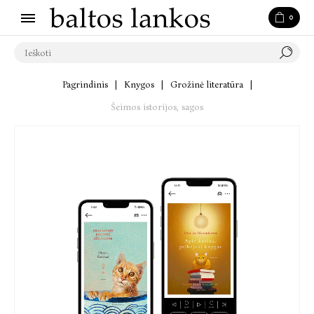
0
Pagrindinis
|
Knygos
|
Grožinė literatūra
|
Šeimos istorijos, sagos