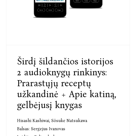
Širdį šildančios istorijos
2 audioknygų rinkinys:
Prarastųjų receptų
užkandinė + Apie katiną,
gelbėjusį knygas
Hisashi Kashiwai
,
Sōsuke Natsukawa
Balsas:
Sergejus Ivanovas