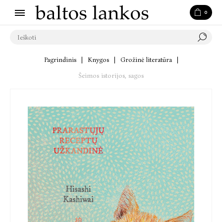
0
Pagrindinis
|
Knygos
|
Grožinė literatūra
|
Šeimos istorijos, sagos