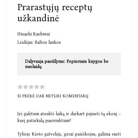
Prarastųjų receptų
užkandinė
Hisashi Kashiwai
Leidėjas:
Baltos lankos
Dalyvauja pasiūlyme:
Popierinės knygos be
nuolaidų
ŠI PREKĖ DAR NETURI KOMENTARŲ
Jei galėtum atsukti laiką ir darkart pajusti tą skonį –
kurį patiekalą pasirinktum?
Tylioje Kioto gatvelėje, gerai paieškojus, galima rasti