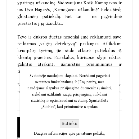
ypatingą užkandinę. Vadovaujama Koiši Kamogavos ir
jos tėvo Nagarės, „Kamogavos užkandinė“ tiekia širdį
glostančių patiekalų. Bet tai – ne pagrindinė
priežastis į ją užsukti...
Tėvo ir dukros duetas neseniai ėmė reklamuoti savo
teikiamas „valgių detektyvų“ paslaugas. Atlikdami
kruopštų tyrimą, jie siūlo atkurti patiekalus iš
klientų praeities. Patiekalus, kuriuose slypi raktas,
galintis atrakinti užmirštus prisiminimus ir
numalšinti širdgėlą.
Svetainėje naudojami slapukai. Norėdami pagerinti
svetainės funkcionalumą ir Jūsų patirtį, mes
Nuo našlio, norinčio dar vieną kartą paragauti savo
naudojame slapukus prisijungimo duomenims įsiminti,
mirusios žmonos gamintų udonų, iki motinos,
siekdami užtikrinti saugų prisijungimą, rinkdami
trokštančios savo ištekančiai dukrai perduoti su
statistiką ir optimizuodami svetainę. Spustelėkite
jaunystės mylimuoju ragauto jautienos troškinio
„Sutinku“, kad priimtumėte slapukus.
skonį, – ši užkandinė suteikia galimybę sugrįžti į
praeitį ir susikurti laimingą ateitį.
Sutinku
Popierinė knyga
€10,33
Daugiau informacijos apie privatumo politiką.