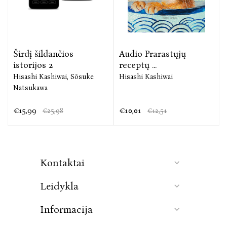
Širdį šildančios
Audio Prarastųjų
istorijos 2
receptų ...
Hisashi Kashiwai,
Sōsuke
Hisashi Kashiwai
Natsukawa
€15,99
€10,01
€25,98
€12,51
Kontaktai
Leidykla
Informacija