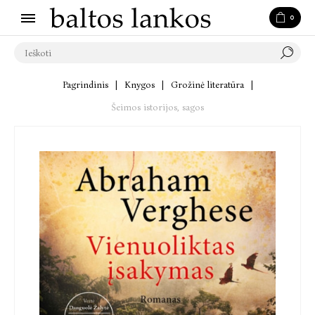
0
Pagrindinis
|
Knygos
|
Grožinė literatūra
|
Šeimos istorijos, sagos