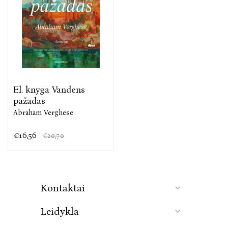
apie spindulingą gydytojo paimo grožį, menininkas
Vergheseʼas pripažįsta, kad būna neužgydomų
žaizdų.
„Kur šilkas ir plienas bejėgiai, turi pavykti
žodžiui“, – mąsto knygos herojus.
Šiuo atveju
žodžiui tikrai pavyko.
„Pramogų savaitraštis“.
El. knyga Vandens
pažadas
Abraham Verghese
€16,56
€20,70
Kontaktai
Leidykla