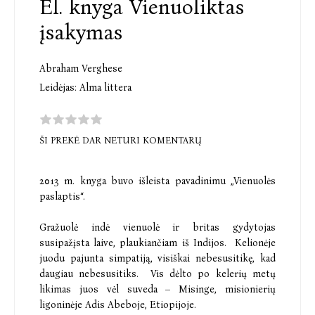
El. knyga Vienuoliktas
įsakymas
Abraham Verghese
Leidėjas:
Alma littera
ŠI PREKĖ DAR NETURI KOMENTARŲ
2013 m.
knyga buvo išleista pavadinimu „Vienuolės
paslaptis“.
Gražuolė indė vienuolė ir britas gydytojas
susipažįsta laive, plaukiančiam iš Indijos.
Kelionėje
juodu pajunta simpatiją, visiškai nebesusitikę, kad
daugiau nebesusitiks.
Vis dėlto po kelerių metų
likimas juos vėl suveda – Misinge, misionierių
ligoninėje Adis Abeboje, Etiopijoje.