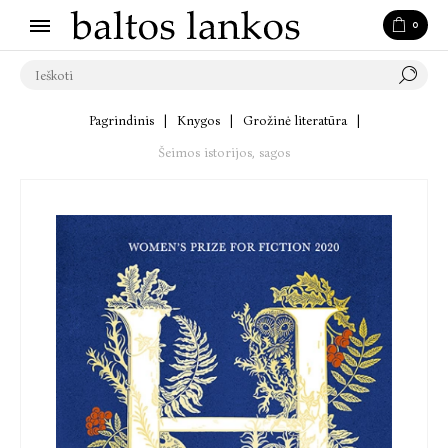
0
Pagrindinis
|
Knygos
|
Grožinė literatūra
|
Šeimos istorijos, sagos