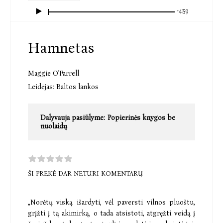
-4:59
Hamnetas
Maggie O'Farrell
Leidėjas:
Baltos lankos
Dalyvauja pasiūlyme:
Popierinės knygos be
nuolaidų
ŠI PREKĖ DAR NETURI KOMENTARŲ
„Norėtų viską išardyti, vėl paversti vilnos pluoštu,
grįžti į tą akimirką, o tada atsistoti, atgręžti veidą į