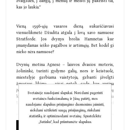
žvaigždes, į dangų, į mėnulį ir melsti jų pakeisti tai,
kas jo laukia.“
Vieną 1596-ųjų vasaros dieną sukarščiavusi
vienuolikmetė Džudita atgula į lovą savo namuose
Stratforde. Jos dvynys brolis Hamnetas kur
įmanydamas ieško pagalbos ir artimųjų. Bet kodėl gi
nieko nėra namuose?
Dvynių motina Agnesė – laisvos dvasios moteris,
žolininkė, turinti gydymo galių, nors ir keistuolė,
miestelyje gerbiama vaistytoja, gebanti įžvelgti
žmogaus likimą, – visai netoli, sode, kur augina
įvairiausias gydomąsias žoleles. Jų tėvas, lotynų
Svetainėje naudojami slapukai. Norėdami pagerinti
kalbos mokytojas ir talentingas dramaturgas, kuria
svetainės funkcionalumą ir Jūsų patirtį, mes
Londone. Jie dar nenujaučia, kad vienas iš jų vaikų iki
naudojame slapukus prisijungimo duomenims įsiminti,
savaitės pabaigos neišgyvens.
siekdami užtikrinti saugų prisijungimą, rinkdami
statistiką ir optimizuodami svetainę. Spustelėkite
„Sutinku“, kad priimtumėte slapukus.
Popierinė knyga
„Hamnetas“ – meistriškas romanas, įkvėptas Williamo