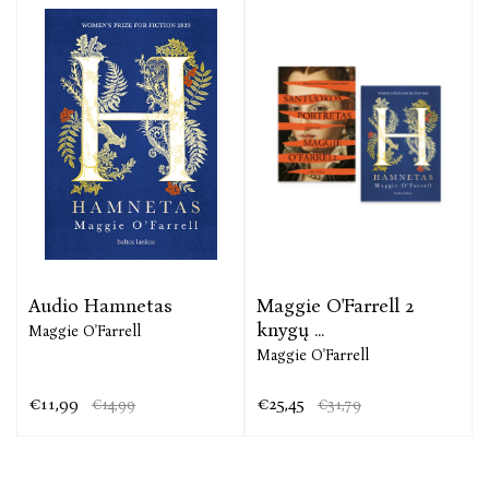
gausybės kino apdovanojimų, tarp jų ir „Oskaro“.
Audio Hamnetas
Maggie O'Farrell 2
knygų ...
Maggie O'Farrell
Maggie O'Farrell
€11,99
€25,45
€14,99
€31,79