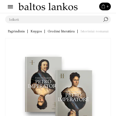
0
Pagrindinis
|
Knygos
|
Grožinė literatūra
|
Istoriniai romanai