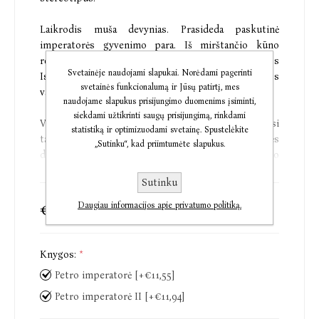
Laikrodis muša devynias. Prasideda paskutinė
imperatorės gyvenimo para. Iš mirštančio kūno
realiuoju laiku ir pirmuoju asmeniu pasakojama Jos
Svetainėje naudojami slapukai. Norėdami pagerinti
Istorija: kitokia nei vyrų rašytuose istorijos
svetainės funkcionalumą ir Jūsų patirtį, mes
vadovėliuose.
naudojame slapukus prisijungimo duomenims įsiminti,
siekdami užtikrinti saugų prisijungimą, rinkdami
Vos penkerių likusi našlaite, jaunystėje patyrusi
statistiką ir optimizuodami svetainę. Spustelėkite
tarnaitės, skalbėjos, karo belaisvės, sekso vergės
„Sutinku“, kad priimtumėte slapukus.
dalią. Tapusi lietuvių kilmės favorito Aleksandro
Menšikovo slapta mylimąja, vėliau – jo geriausio
Sutinku
bičiulio Petro I meiluže bei žmona. Tarp dviejų
lietuvių ir Rusijos caro nuo pat pradžių pulsuoja
€18,80
Daugiau informacijos apie privatumo politiką.
€23,49
įtampos kupinas meilės ir draugystės trikampis,
kuris kelia nuolatinę dvejonę: kas kuo manipuliuoja,
kas yra auka, kas – suvedžiotojas, o kas sąvadautojas.
Knygos:
*
Ir klausimą: kokią dalią lemia galia, kas tai – pasaka ar
Petro imperatorė [+€11,55]
tragedija?
Petro imperatorė II [+€11,94]
Tai pasakojimas apie Rytų ir Vakarų kultūrų,