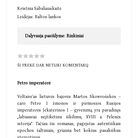
Kristina Sabaliauskaitė
Leidėjas:
Baltos lankos
Dalyvauja pasiūlyme:
Rinkiniai
ŠI PREKĖ DAR NETURI KOMENTARŲ
Petro imperatorė
Voltaire'as lietuvės bajorės Martos Skowrońskos –
caro Petro I žmonos ir pirmosios Rusijos
imperatorės Jekaterinos I – gyvenimą yra pavadinęs
„labiausiai neįtikėtinu iškilimu, XVIII a. Pelenės
istorija“. Tačiau šis romanas, pagrįstas autentiškais
epochos šaltiniais, griauna bet kokius pasakiškus
stereotipus.