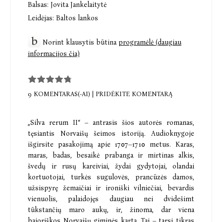
Balsas:
Jovita Jankelaitytė
Leidėjas:
Baltos lankos
Norint klausytis būtina
programėlė (daugiau
informacijos čia)
9 KOMENTARAS(-AI)
|
PRIDĖKITE KOMENTARĄ
„Silva rerum II“ – antrasis šios autorės romanas,
tęsiantis Norvaišų šeimos istoriją. Audioknygoje
išgirsite pasakojimą apie 1707–1710 metus. Karas,
maras, badas, besaikė prabanga ir mirtinas alkis,
švedų ir rusų kareiviai, žydai gydytojai, olandai
kortuotojai, turkės sugulovės, prancūzės damos,
užsispyrę žemaičiai ir ironiški vilniečiai, bevardis
vienuolis, palaidojęs daugiau nei dvidešimt
tūkstančių maro aukų, ir, žinoma, dar viena
bajoriškos Norvaišų giminės karta. Tai – tarsi tikras