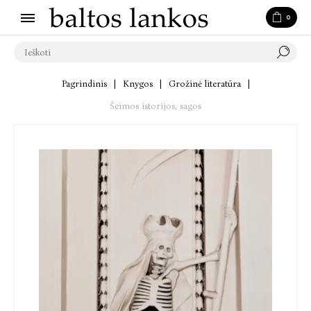
0
Pagrindinis
|
Knygos
|
Grožinė literatūra
|
Šeimos istorijos, sagos