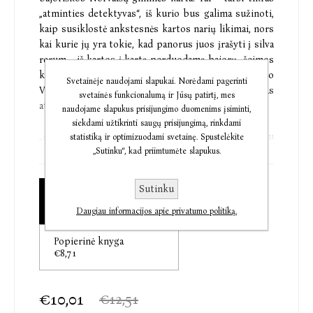
„atminties detektyvas“, iš kurio bus galima sužinoti,
kaip susiklostė ankstesnės kartos narių likimai, nors
kai kurie jų yra tokie, kad panorus juos įrašyti į silva
rerum – iš kartos į kartą perduodamą bajorų „šeimos
knygą“ – ima drebėti ranka... Ar toks buvo visagalio
Svetainėje naudojami slapukai. Norėdami pagerinti
Viešpaties planas? O gal visagalis tėra aklas
svetainės funkcionalumą ir Jūsų patirtį, mes
atsitiktinumas?
naudojame slapukus prisijungimo duomenims įsiminti,
siekdami užtikrinti saugų prisijungimą, rinkdami
„Antroji „Silva rerum“ kitokia negu pirmoji – tačiau
statistiką ir optimizuodami svetainę. Spustelėkite
autorė vėl keri jau pažįstama takaus, įtraukiančio
„Sutinku“, kad priimtumėte slapukus.
pasakojimo magija, ryškiais herojų paveikslais,
sumaniai suaustomis siužeto gijomis ir ta
Sutinku
Audioknyga
nepakartojama nuodugniai dalyką išmanančio,
€10,01
Daugiau informacijos apie privatumo politiką.
protingo žmogaus intonacija, kuri suteikia Kristinos
Sabaliauskaitės romanams reto žavesio. “
Popierinė knyga
Rasa Drazdauskienė, „Metų vertėjo krėslo“ premijos
€8,71
laureatė
Audioknygoje „Silva rerum II“ skambėjo
€10,01
€12,51
kompozitoriaus Gedimino Gelgoto kūrinys