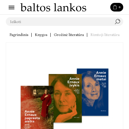
0
Pagrindinis
|
Knygos
|
Grožinė literatūra
|
Rimtoji literatūra