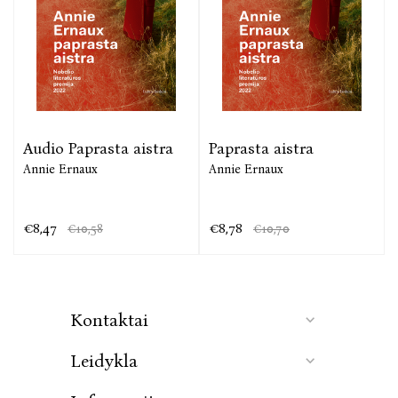
Annie Ernaux kūrinys „Metai“ daugelio laikomas jos
opus magnum. Jame iš asmeninės perspektyvos
kalbama apie 1941–2006 metų Prancūzijos istoriją ir
istoriją apskritai. Per kasdienybės fragmentus –
praeities ir dabarties įspūdžius, atsiminimus,
aprašomas nuotraukas ar televizijos laidas, laikraščių,
dainų ar knygų citatas, kalbą ir kultūrinius įpročius
Audio Paprasta aistra
Paprasta aistra
– autorė dėlioja literatūrines praeities vinjetes ir taip
Annie Ernaux
Annie Ernaux
fiksuoja bėgantį laiką. Kalbėdama ne iš „aš“, bet iš
„mes“ perspektyvos, ji rašo kolektyvinę tą laiką
patyrusiųjų autobiografiją.
€8,47
€8,78
€10,58
€10,70
Kontaktai
Leidykla