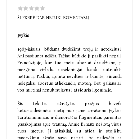
ŠI PREKĖ DAR NETURI KOMENTARŲ
Įvykis
1963-iaisiais, būdama dvidešimt trejų ir netekėjusi,
Ani pasijunta nėščia. Tačiau kūdikio ji pasilikti negali.
Prancūzijoje, kur tuo metu abortai draudžiami, ji
mezgimo virbalu nesėkmingai bando nutraukti
nėštumą. Paskui, apimta nevilties ir baimės, suranda
nelegaliai abortus atliekančią moterį. Bet galiausiai,
vos mirtinai nenukraujavusi, atsiduria ligoninėje.
Šis tekstas užrašytas praėjus beveik
keturiasdešimčiai metų nuo jame aprašomo įvykio.
Tai atsiminimais ir dienoraščio fragmentais paremtas
pasakojimas apie traumą, Annie Ernaux nešiotą visus
tuos metus. Ji atkakliai, su atida ir stojišku
pasiryžimu išrašo savo patirtį, be gailesčio ją