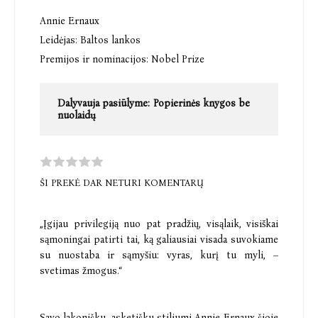
Annie Ernaux
Leidėjas:
Baltos lankos
Premijos ir nominacijos:
Nobel Prize
Dalyvauja pasiūlyme:
Popierinės knygos be
nuolaidų
ŠI PREKĖ DAR NETURI KOMENTARŲ
„Įgijau privilegiją nuo pat pradžių, visąlaik, visiškai
sąmoningai patirti tai, ką galiausiai visada suvokiame
su nuostaba ir sąmyšiu: vyras, kurį tu myli, –
svetimas žmogus.“
Savo lakonišku, asketišku stiliumi Annie Ernaux šioje