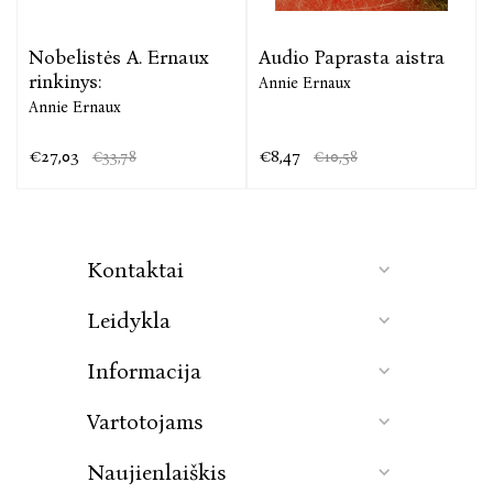
Nobelistės A. Ernaux
Audio Paprasta aistra
rinkinys:
Annie Ernaux
Annie Ernaux
€27,03
€8,47
€33,78
€10,58
Kontaktai
Leidykla
Informacija
Vartotojams
Naujienlaiškis