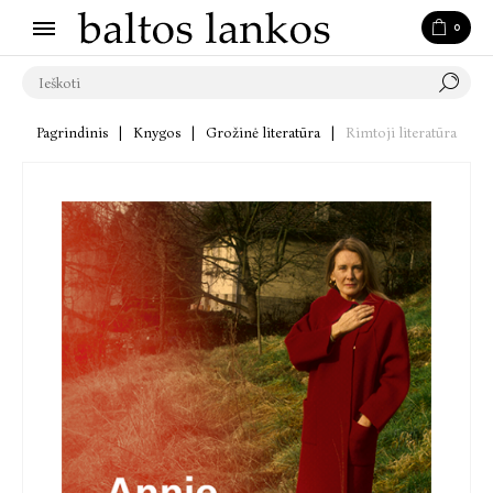
0
Pagrindinis
|
Knygos
|
Grožinė literatūra
|
Rimtoji literatūra