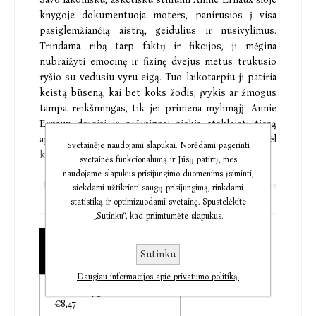
knygoje dokumentuoja moters, panirusios į visa
pasiglemžiančią aistrą, geidulius ir nusivylimus.
Trindama ribą tarp faktų ir fikcijos, ji mėgina
nubraižyti emocinę ir fizinę dvejus metus trukusio
ryšio su vedusiu vyru eigą. Tuo laikotarpiu ji patiria
keistą būseną, kai bet koks žodis, įvykis ar žmogus
tampa reikšmingas, tik jei primena mylimąjį. Annie
Ernaux drąsiai ir sąžiningai siekia atskleisti tiesą
apie savo egzistencijos metus, kai gyveno vien dėl
Svetainėje naudojami slapukai. Norėdami pagerinti
kito žmogaus.
svetainės funkcionalumą ir Jūsų patirtį, mes
naudojame slapukus prisijungimo duomenims įsiminti,
„Paminklas aistrai, kuri nepaklūsta
siekdami užtikrinti saugų prisijungimą, rinkdami
supaprastinimams.“
statistiką ir optimizuodami svetainę. Spustelėkite
„Sutinku“, kad priimtumėte slapukus.
The New York Times
Popierinė knyga
„Šią knygą norėsite rekomenduoti kitiems. A. Ernaux
Sutinku
€8,78
daug ką literatūroje daro gerai, bet yra
Daugiau informacijos apie privatumo politiką.
nepralenkiama rašydama apie aistrą ir meilę: ir
Audioknyga
pilnatvišką džiaugsmą, ir brutalų nuopuolį.“
€8,47
The Guardian