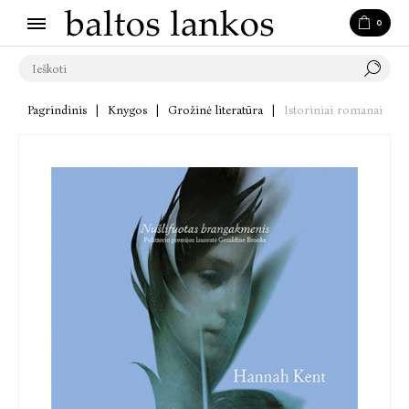
0
Pagrindinis
|
Knygos
|
Grožinė literatūra
|
Istoriniai romanai