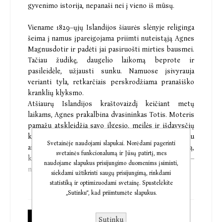
gyvenimo istorija, nepanaši nei į vieno iš mūsų.
Viename 1829–ųjų Islandijos šiaurės slėnyje religinga
šeima į namus įpareigojama priimti nuteistąją Agnes
Magnusdotir ir padėti jai pasiruošti mirties bausmei.
Tačiau žudikę, daugelio laikomą beprote ir
pasileidėle, užjausti sunku. Namuose įsivyrauja
verianti tyla, retkarčiais perskrodžiama pranašiško
kranklių klyksmo.
Atšiaurų Islandijos kraštovaizdį keičiant metų
laikams, Agnes prakalbina dvasininkas Totis. Moteris
pamažu atskleidžia savo ilgesio, meilės ir išdavysčių
kupiną istoriją. Slėnio gyventojams kyla vis daugiau
Svetainėje naudojami slapukai. Norėdami pagerinti
aitrių abejonių: ar Agnes tikrai galėjo nužudyti tą,
svetainės funkcionalumą ir Jūsų patirtį, mes
kurį besąlygiškai mylėjo? Kas ji yra iš tiesų –
naudojame slapukus prisijungimo duomenims įsiminti,
nusidėjėlė ar neteisingai apkaltintoji?
siekdami užtikrinti saugų prisijungimą, rinkdami
statistiką ir optimizuodami svetainę. Spustelėkite
Hannah Kent sodriu stiliumi, takia ir vaizdinga kalba,
„Sutinku“, kad priimtumėte slapukus.
žadą atimančiais islandiškos gamtos aprašymais į
vieną audinį suaudžia tikrus įvykius ir fikciją apie
Sutinku
Popierinė knyga