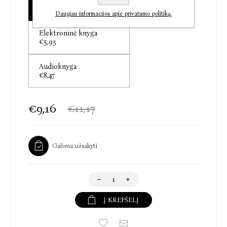
Islandijoje įvykdytą paskutinę mirties bausmę, apie
€9,16
moterį, bet kokia kaina norėjusią išlaikyti asmeninę
Daugiau informacijos apie privatumo politiką.
laisvę, ir apie įstatymus, kurie bejėgiai prieš tikrąsias
Elektroninė knyga
žmogiškąsias patirtis.
€5,93
Audioknyga
„Nuostabi knyga. Skaitydamas buvau jos apsėstas, o
€8,47
perskaitęs likau sudaužyta širdimi.“
Donal Ryan
€9,16
€11,17
„Kruopštus tyrimas. Praeitis taip stipriai
sužadinama, rodos, imsi ir užuosi...“
The Guardian
Galima užsakyti
„Paskutinėse apeigose“ pasakojama istorija yra dviem
šimtmečiais nutolusi nuo mūsų laike ir erdvėje.
Paradoksalu, kaip šis faktas paverčia ją kiekvienam iš
mūsų artima patirtimi…“
Į KREPŠELĮ
Sydney Morning Herald
„Užburiantis ir jautrus romanas. Iš tų, kurie