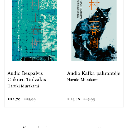
ji atrodo taip tikroviškai.“
Dvylikametis Hadžime myli bendraklasę Šimamoto.
Abu jie vienturčiai, vienišiai, tapę vienas kitam
prieglobsčiu. Bet jų gyvenimai pasuka skirtingais
keliais. Dabar trisdešimt šešerių Hadžime, regis,
pagaliau rado laimę: jis turi nuosavą barą, žmoną, du
vaikus. Tačiau po daugelio metų vėl sutikęs
Šimamoto supranta vis dar ją mylįs.
Lietingo vakaro fone skambant džiazui skleidžiasi
Audio Bespalvis
Audio Kafka pakrantėje
jųdviejų meilės istorija. O gal Šimamoto tėra šmėkla,
Cukuru Tadzakis
Haruki Murakami
gal ji egzistuoja kitame pasaulyje – slėpiningame,
Haruki Murakami
dvelkiančiame mirtimi? Kai baigiasi muzika, pakilusi
patefono kojelė grįžta į plokštelės pradžią ir
€12,79
€14,40
€15,99
€17,99
gyvenimas tęsiasi. O kai baigiasi meilė...
„Įžvalgi meditacija apie žmogaus trapumą, apsėdimo
gniaužtus ir neįveikiamą, erotikos kupiną mįslę, kuri