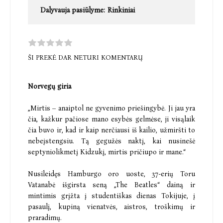
Dalyvauja pasiūlyme:
Rinkiniai
ŠI PREKĖ DAR NETURI KOMENTARŲ
Norvegų giria
„Mirtis – anaiptol ne gyvenimo priešingybė. Ji jau yra
čia, kažkur pačiose mano esybės gelmėse, ji visąlaik
čia buvo ir, kad ir kaip nerčiausi iš kailio, užmiršti to
nebeįstengsiu. Tą gegužės naktį, kai nusinešė
septyniolikmetį Kidzukį, mirtis pričiupo ir mane.“
Nusileidęs Hamburgo oro uoste, 37-erių Toru
Vatanabė išgirsta seną „The Beatles“ dainą ir
mintimis grįžta į studentiškas dienas Tokijuje, į
pasaulį, kupiną vienatvės, aistros, troškimų ir
praradimų.