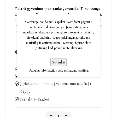
Tada iš gyvenimo pasitraukė geriausias Toru draugas
Kidzukis, o Kidzukio mergina Naoko tapo pirmąja
Toru meile. Tiesa, jiems suartėjus, į Toru pasaulį
Svetainėje naudojami slapukai. Norėdami pagerinti
įsiveržė ir karštakraujė Midori, visiška Naoko
svetainės funkcionalumą ir Jūsų patirtį, mes
priešingybė. Draskomas vidinių prieštaravimų, Toru
naudojame slapukus prisijungimo duomenims įsiminti,
turėjo rinktis tarp praeities ir ateities.
siekdami užtikrinti saugų prisijungimą, rinkdami
statistiką ir optimizuodami svetainę. Spustelėkite
„Sutinku“, kad priimtumėte slapukus.
€32,75
€40,59
„Jausminga, įdomi, seksuali... H. Murakami – vienas
geriausių šiuolaikinių rašytojų.“
Sutinku
Time Out
Knygos:
*
Daugiau informacijos apie privatumo politiką.
Norvegų giria [+€14,70]
„„Norvegų giria“ – tai japonų „Rugiuose prie
bedugnės“.“
Į pietus nuo sienos, į vakarus nuo saulės [+
Daily Telegraph
€13,30]
Pernakt [+€12,60]
Haruki Murakami (Harukis Murakamis, gim. 1949) –
vienas populiariausių šiuolaikinių japonų rašytojų,