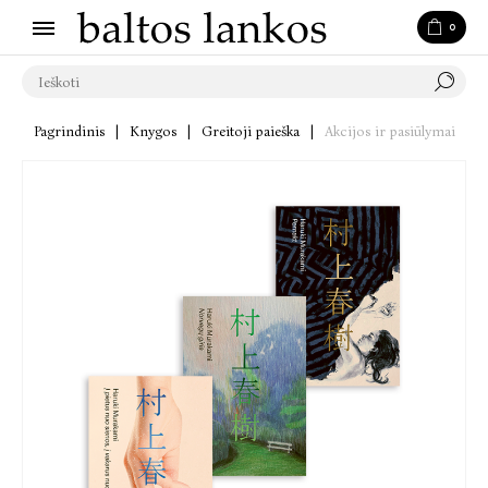
0
Pagrindinis
|
Knygos
|
Greitoji paieška
|
Akcijos ir pasiūlymai