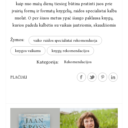
kaip nuo mažų dienų tiesiog būtina pratinti juos prie
įvairių formų ir formatų knygelių, raidos specialistai kalba
nuolat. O per šiuos metus ypač išaugo paklausa knygų,
kurios padeda kalbėtis su vaikais jautriomis, skaudžiomis
temomis, įskaitant ir karą.
Žymos:
vaiko raidos specialistai rekomenduoja
knygos vaikams
knygų rekomendacijos
Kategorija:
Rekomendacijos
PLAČIAU