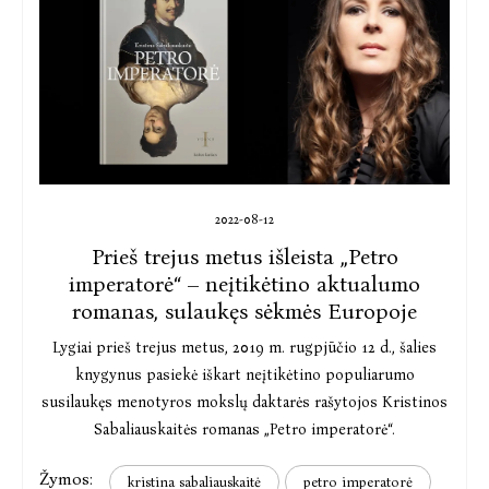
2022-08-12
Prieš trejus metus išleista „Petro
imperatorė“ – neįtikėtino aktualumo
romanas, sulaukęs sėkmės Europoje
Lygiai prieš trejus metus, 2019 m. rugpjūčio 12 d., šalies
knygynus pasiekė iškart neįtikėtino populiarumo
susilaukęs menotyros mokslų daktarės rašytojos Kristinos
Sabaliauskaitės romanas „Petro imperatorė“.
Žymos:
kristina sabaliauskaitė
petro imperatorė