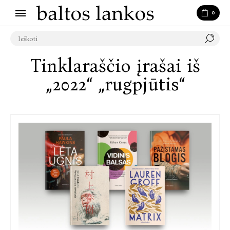
0
Tinklaraščio įrašai iš
„2022“ „rugpjūtis“