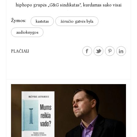
hiphopo grupės „G&G sindikatas“, kurdamas sako visai
negalvojęs.
Žymos:
kastetas
žėručio gatvės byla
audioknygos
PLAČIAU