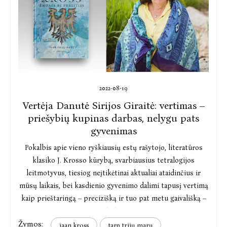
2022-08-19
Vertėja Danutė Sirijos Giraitė: vertimas –
priešybių kupinas darbas, nelygu pats
gyvenimas
Pokalbis apie vieno ryškiausių estų rašytojo, literatūros
klasiko J. Krosso kūrybą, svarbiausius tetralogijos
leitmotyvus, tiesiog neįtikėtinai aktualiai ataidinčius ir
mūsų laikais, bei kasdienio gyvenimo dalimi tapusį vertimą
kaip prieštaringą – precizišką ir tuo pat metu gaivališką –
darbą.
Žymos:
jaan kross
tarp trijų marų