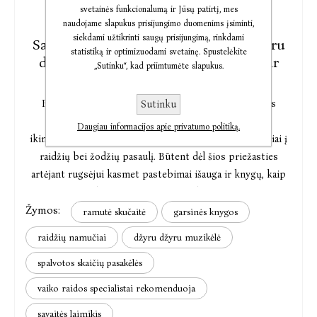
svetainės funkcionalumą ir Jūsų patirtį, mes
2022-08-17
naudojame slapukus prisijungimo duomenims įsiminti,
siekdami užtikrinti saugų prisijungimą, rinkdami
Savaitės knygos: garsinės knygos „Džyru
statistiką ir optimizuodami svetainę. Spustelėkite
džyru muzikėlė“, „Raidžių namučiai“ ir
„Sutinku“, kad priimtumėte slapukus.
„Spalvotos skaičių pasakėlės“
Pasak vaikų psichologės Aušros Jančauskaitės, atėjus
Sutinku
rugsėjui itin aktualus tėvams kylantis klausimas –
Daugiau informacijos apie privatumo politiką.
ikimokyklinukų mokymas namuose, pirmieji jų žingsniai į
raidžių bei žodžių pasaulį. Būtent dėl šios priežasties
artėjant rugsėjui kasmet pastebimai išauga ir knygų, kaip
ugdymo priemonių, populiarumas.
Žymos:
ramutė skučaitė
garsinės knygos
raidžių namučiai
džyru džyru muzikėlė
spalvotos skaičių pasakėlės
vaiko raidos specialistai rekomenduoja
savaitės laimikis