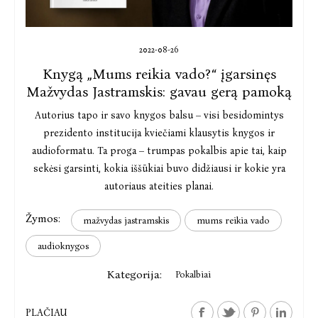
2022-08-26
Knygą „Mums reikia vado?“ įgarsinęs
Mažvydas Jastramskis: gavau gerą pamoką
Autorius tapo ir savo knygos balsu – visi besidomintys
prezidento institucija kviečiami klausytis knygos ir
audioformatu. Ta proga – trumpas pokalbis apie tai, kaip
sekėsi garsinti, kokia iššūkiai buvo didžiausi ir kokie yra
autoriaus ateities planai.
Žymos:
mažvydas jastramskis
mums reikia vado
audioknygos
Kategorija:
Pokalbiai
PLAČIAU