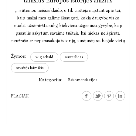
tamsius Europos istorijos amžius
„...sutemos neišsisklaido, o tik tirštėja mąstant apie tai,
kaip mažai mes galime išsaugoti, kokia daugybė visko
nuolat užsimiršta sulig kiekviena užgesusia gyvybe, kaip
pasaulis sakytum savaime tuštėja, kai niekas neišgirsta,
neužrašo ar nepapasakoja istorijų, susijusių su begale vietų
ir daiktų, kurie patys neturi gebėjimo prisiminti <...>.“
Žymos:
w g sebald
austerlicas
savaitės laimikis
Kategorija:
Rekomendacijos
PLAČIAU