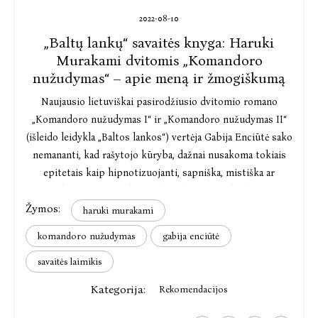
2022-08-10
„Baltų lankų“ savaitės knyga: Haruki
Murakami dvitomis „Komandoro
nužudymas“ – apie meną ir žmogiškumą
Naujausio lietuviškai pasirodžiusio dvitomio romano
„Komandoro nužudymas I“ ir „Komandoro nužudymas II“
(išleido leidykla „Baltos lankos“) vertėja Gabija Enciūtė sako
nemananti, kad rašytojo kūryba, dažnai nusakoma tokiais
epitetais kaip hipnotizuojanti, sapniška, mistiška ar
siurreali, iš tiesų yra skirta tik stebinti ir siekia keistumo
Žymos:
vardan keistybių.
haruki murakami
komandoro nužudymas
gabija enciūtė
savaitės laimikis
Kategorija:
Rekomendacijos