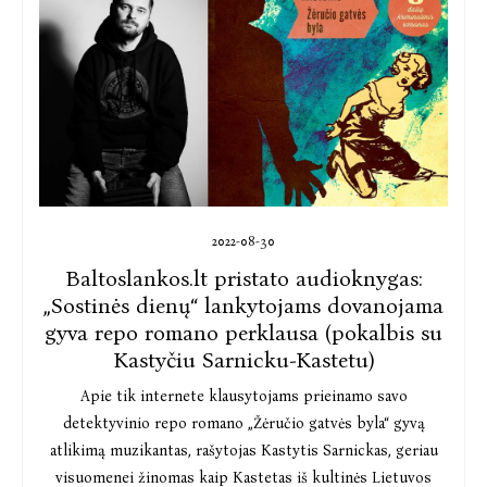
2022-08-30
Baltoslankos.lt pristato audioknygas:
„Sostinės dienų“ lankytojams dovanojama
gyva repo romano perklausa (pokalbis su
Kastyčiu Sarnicku-Kastetu)
Apie tik internete klausytojams prieinamo savo
detektyvinio repo romano „Žėručio gatvės byla“ gyvą
atlikimą muzikantas, rašytojas Kastytis Sarnickas, geriau
visuomenei žinomas kaip Kastetas iš kultinės Lietuvos